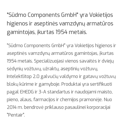
"Südmo Components GmbH" yra Vokietijos
higienos ir aseptinės vamzdynų armatūros
gamintojas, įkurtas 1954 metais.
"Südmo Components GmbH" yra Vokietijos higienos ir
aseptinės vamzdynų armatūros gamintojas, įkurtas
1954 metais. Specializuojasi vienos savaitės ir dviejų
sėdynių vožtuvų, užraktų, aseptinių vožtuvų,
Intelektlitop 2.0 galvučių valdymo ir gatavų vožtuvų
blokų kūrime ir gamyboje. Produktai yra sertifikuoti
pagal EHEDG ir 3-A standartus ir naudojami maisto,
pieno, alaus, farmacijos ir chemijos pramonėje. Nuo
2014 m. bendrovė priklauso pasaulinei korporacijai
"Pentair".