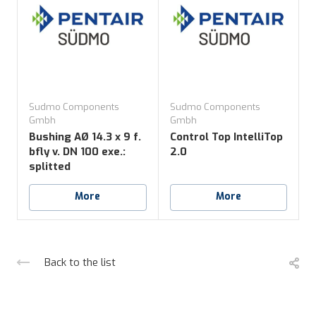
Sudmo Components
Sudmo Components
S
Gmbh
Gmbh
Bushing AØ 14.3 x 9 f.
Control Top IntelliTop
M
bfly v. DN 100 exe.:
2.0
I
splitted
More
More
Back to the list