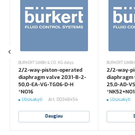
BURKERT GMBH & CO. KG dalys
BURKERT GMBH 
2/2-way-piston-operated
2/2-way-pi
diaphragm valve 2031-B-2-
diaphragm 
50,0-EA-VG-TG06-D-H
25,0-AD-V
*NO16
*NK52+NO1
Užsisakyti
Art.
00348454
Užsisakyti
Daugiau