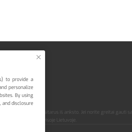
s) to provide a
and personalize
bsites. By using
, and disclosure
imo galimybė susitarus iš anksto. Jei norite greitai gauti sav
rjeriais. Pristatome visoje Lietuvoje.