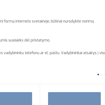
 formą interneto svetainėje, būtinai nurodykite norimą
umis susisieks dėl pristatymo.
ės vadybininku telefonu ar el. paštu. Vadybininkai atsakys į vis