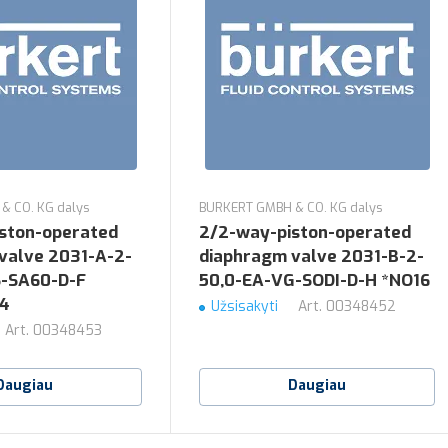
& CO. KG dalys
BURKERT GMBH & CO. KG dalys
ston-operated
2/2-way-piston-operated
valve 2031-A-2-
diaphragm valve 2031-B-2-
S-SA60-D-F
50,0-EA-VG-SODI-D-H *NO16
4
Užsisakyti
Art.
00348452
Art.
00348453
Daugiau
Daugiau