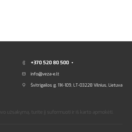
+370 520 80 500
info@veza-e.lt
Švitrigailos g. 11K-109, LT-03228 Vilnius, Lietuva
o užsakymą, turite jį suformuoti ir iš karto apmokėti.