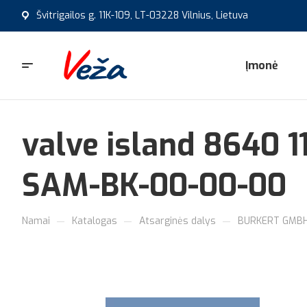
Švitrigailos g. 11K-109, LT-03228 Vilnius, Lietuva
Įmonė
valve island 8640 
SAM-BK-00-00-00
—
—
—
Namai
Katalogas
Atsarginės dalys
BURKERT GMBH 