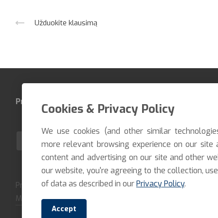
Užduokite klausimą
Produktai
Įmonė
Kontaktai
Cookies & Privacy Policy
We use cookies (and other similar technologie
LT
more relevant browsing experience on our site 
content and advertising on our site and other we
our website, you're agreeing to the collection, use
of data as described in our
Privacy Policy
.
Pristatome prekes per trumpiausią įmanomą terminą. Atsiėm
Mūsų įmonė bendradarbiauja tik su patikimais vežėjais ir ku
Accept