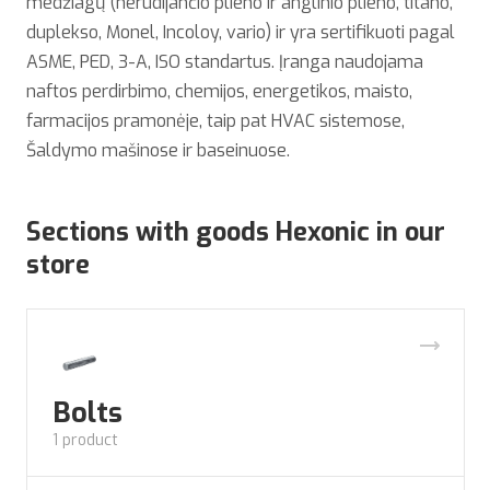
medžiagų (nerūdijančio plieno ir anglinio plieno, titano,
duplekso, Monel, Incoloy, vario) ir yra sertifikuoti pagal
ASME, PED, 3-A, ISO standartus. Įranga naudojama
naftos perdirbimo, chemijos, energetikos, maisto,
farmacijos pramonėje, taip pat HVAC sistemose,
Šaldymo mašinose ir baseinuose.
Sections with goods Hexonic in our
store
Bolts
1 product