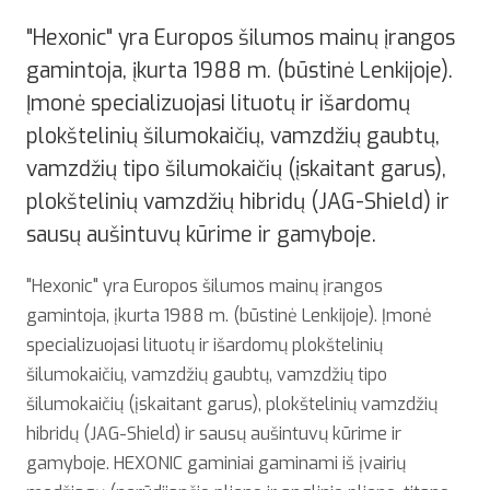
"Hexonic" yra Europos šilumos mainų įrangos
gamintoja, įkurta 1988 m. (būstinė Lenkijoje).
Įmonė specializuojasi lituotų ir išardomų
plokštelinių šilumokaičių, vamzdžių gaubtų,
vamzdžių tipo šilumokaičių (įskaitant garus),
plokštelinių vamzdžių hibridų (JAG-Shield) ir
sausų aušintuvų kūrime ir gamyboje.
"Hexonic" yra Europos šilumos mainų įrangos
gamintoja, įkurta 1988 m. (būstinė Lenkijoje). Įmonė
specializuojasi lituotų ir išardomų plokštelinių
šilumokaičių, vamzdžių gaubtų, vamzdžių tipo
šilumokaičių (įskaitant garus), plokštelinių vamzdžių
hibridų (JAG-Shield) ir sausų aušintuvų kūrime ir
gamyboje. HEXONIC gaminiai gaminami iš įvairių