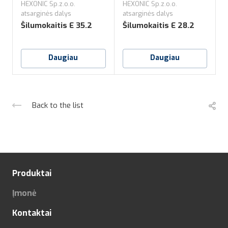
HEXONIC Sp.z.o.o.
HEXONIC Sp.z.o.o.
H
atsarginės dalys
atsarginės dalys
a
Šilumokaitis E 35.2
Šilumokaitis E 28.2
Š
Daugiau
Daugiau
Back to the list
Produktai
Įmonė
Kontaktai