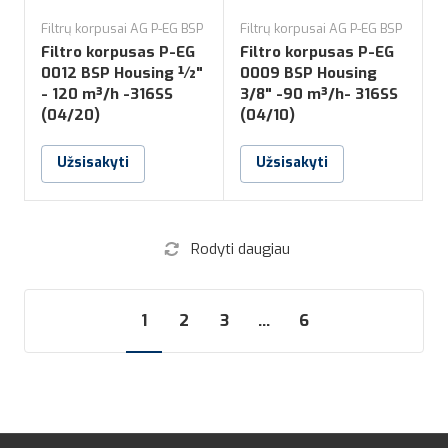
Filtrų korpusai AG P-EG BSP
Filtrų korpusai AG P-EG BSP
Filtro korpusas P-EG
Filtro korpusas P-EG
0012 BSP Housing ½"
0009 BSP Housing
- 120 m³/h -316SS
3/8" -90 m³/h- 316SS
(04/20)
(04/10)
Užsisakyti
Užsisakyti
Rodyti daugiau
1
2
3
...
6