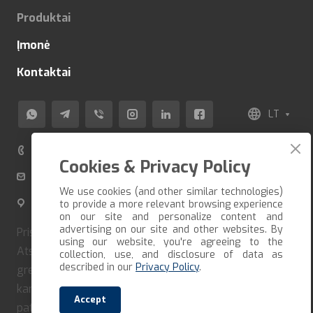
Produktai
Įmonė
Kontaktai
LT
+370 520 80 500
Cookies & Privacy Policy
info@veza-e.lt
We use cookies (and other similar technologies)
Švitrigailos g. 11K-109, LT-03228 Vilnius, Lietuva
to provide a more relevant browsing experience
on our site and personalize content and
advertising on our site and other websites. By
Pristatome prekes per trumpiausią įmanomą terminą.
using our website, you're agreeing to the
Atsiėmimo galimybė susitarus iš anksto. Jei norite
collection, use, and disclosure of data as
described in our
Privacy Policy
.
greitai gauti savo užsakymą, turite jį suformuoti ir iš
karto apmokėti. Mūsų įmonė bendradarbiauja tik su
Accept
patikimais vežėjais ir kurjeriais. Pristatome visoje