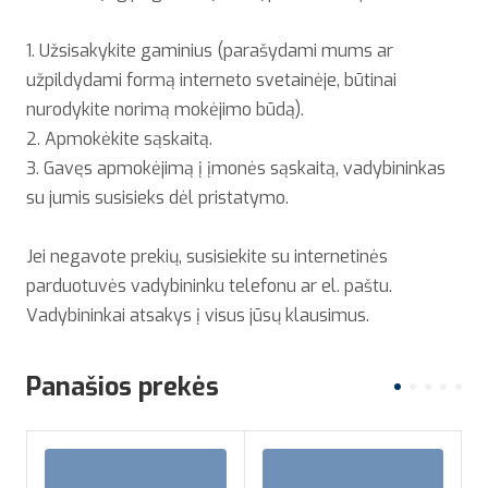
1. Užsisakykite gaminius (parašydami mums ar
užpildydami formą interneto svetainėje, būtinai
nurodykite norimą mokėjimo būdą).
2. Apmokėkite sąskaitą.
3. Gavęs apmokėjimą į įmonės sąskaitą, vadybininkas
su jumis susisieks dėl pristatymo.
Jei negavote prekių, susisiekite su internetinės
parduotuvės vadybininku telefonu ar el. paštu.
Vadybininkai atsakys į visus jūsų klausimus.
Panašios prekės