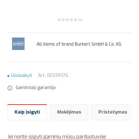
( 0 )
All items of brand Burkert GmbH & Co. KG
Užsisakyti
Art.
00339576
Gamintojo garantija
Kaip įsigyti
Mokėjimas
Pristatymas
Jei norite įsigyti gaminių mūsų parduotuvėje