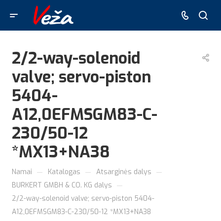
2/2-way-solenoid
valve; servo-piston
5404-
A12,0EFMSGM83-C-
230/50-12
*MX13+NA38
—
—
—
Namai
Katalogas
Atsarginės dalys
—
BURKERT GMBH & CO. KG dalys
2/2-way-solenoid valve; servo-piston 5404-
A12,0EFMSGM83-C-230/50-12 *MX13+NA38