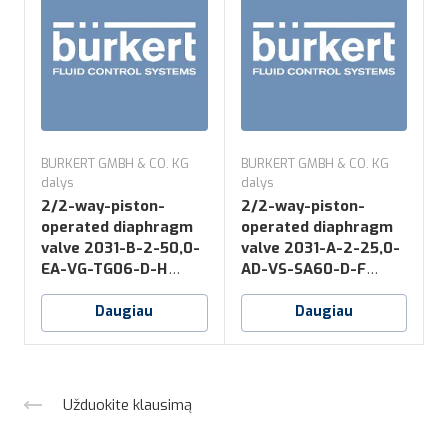
BURKERT GMBH & CO. KG
BURKERT GMBH & CO. KG
B
dalys
dalys
d
2/2-way-piston-
2/2-way-piston-
operated diaphragm
operated diaphragm
valve 2031-B-2-50,0-
valve 2031-A-2-25,0-
v
EA-VG-TG06-D-H
AD-VS-SA60-D-F
*NO16
*NK52+NO14
Daugiau
Daugiau
Užduokite klausimą