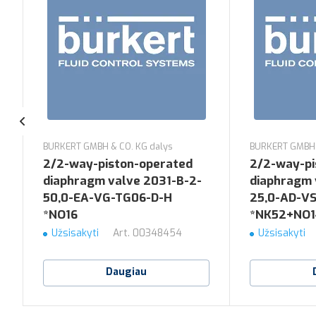
BURKERT GMBH & CO. KG dalys
BURKERT GMBH 
2/2-way-piston-operated
2/2-way-pi
diaphragm valve 2031-B-2-
diaphragm 
50,0-EA-VG-TG06-D-H
25,0-AD-V
*NO16
*NK52+NO1
Užsisakyti
Art.
00348454
Užsisakyti
Daugiau