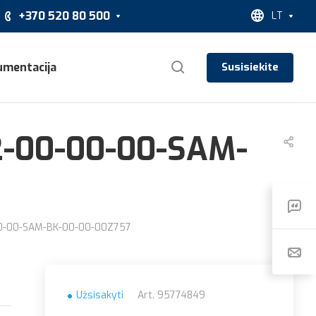
+370 520 80 500
LT
umentacija
Susisiekite
22-00-00-00-SAM-
00-00-SAM-BK-00-00-00Z757
Užsisakyti
Art.
95774849