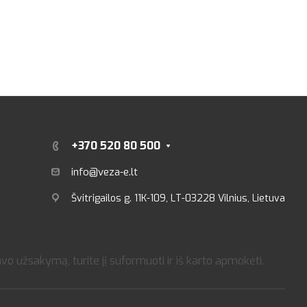
+370 520 80 500
info@veza-e.lt
Švitrigailos g. 11K-109, LT-03228 Vilnius, Lietuva
o užsakymą, turite jį suformuoti ir iš karto apmokėti.