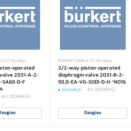
& CO. KG dalys
BURKERT GMBH & CO. KG dalys
ston-operated
2/2-way-piston-operated
valve 2031-A-2-
diaphragm valve 2031-B-2-
S-SA60-D-F
50,0-EA-VG-SODI-D-H *NO16
4
Užsisakyti
Art.
00348452
Art.
00348453
Daugiau
Daugiau