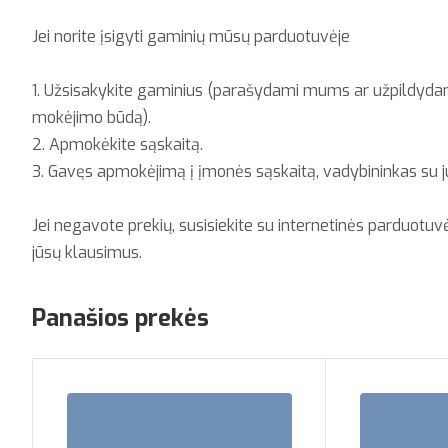
Jei norite įsigyti gaminių mūsų parduotuvėje
1. Užsisakykite gaminius (parašydami mums ar užpildydami
mokėjimo būdą).
2. Apmokėkite sąskaitą.
3. Gavęs apmokėjimą į įmonės sąskaitą, vadybininkas su j
Jei negavote prekių, susisiekite su internetinės parduotuv
jūsų klausimus.
Panašios prekės