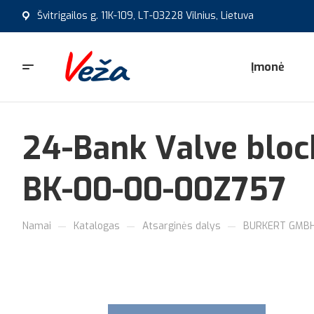
Švitrigailos g. 11K-109, LT-03228 Vilnius, Lietuva
Įmonė
24-Bank Valve blo
BK-00-00-00Z757
—
—
—
Namai
Katalogas
Atsarginės dalys
BURKERT GMBH 