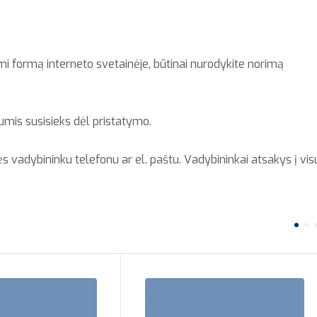
 formą interneto svetainėje, būtinai nurodykite norimą
umis susisieks dėl pristatymo.
ės vadybininku telefonu ar el. paštu. Vadybininkai atsakys į vis