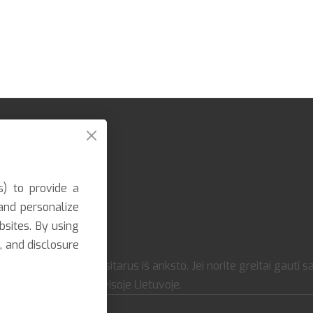
s) to provide a
and personalize
bsites. By using
, and disclosure
imo galimybė susitarus iš anksto. Jei norite greitai gauti sav
rjeriais. Pristatome visoje Lietuvoje.