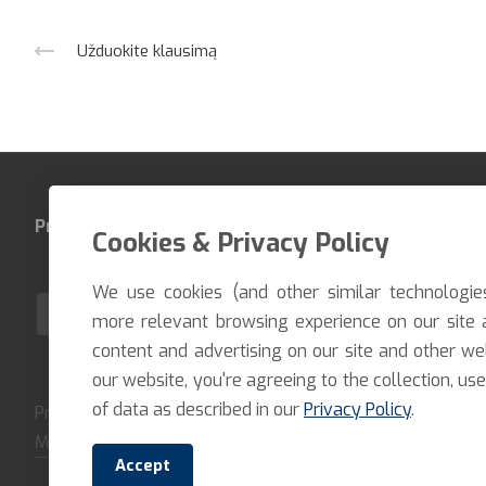
Užduokite klausimą
Produktai
Įmonė
Kontaktai
Cookies & Privacy Policy
We use cookies (and other similar technologie
LT
more relevant browsing experience on our site 
content and advertising on our site and other we
our website, you're agreeing to the collection, use
of data as described in our
Privacy Policy
.
Pristatome prekes per trumpiausią įmanomą terminą. Atsiėm
Mūsų įmonė bendradarbiauja tik su patikimais vežėjais ir ku
Accept