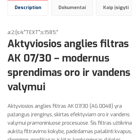
Description
Dokumentai
Kaip įsigyti
a:2:{s:4:"TEXT";s:1585:"
Aktyviosios anglies filtras
AK 07/30 – modernus
sprendimas oro ir vandens
valymui
Aktyviosios anglies filtras AK 07/30 (AG 0048) yra
pažangus įrenginys, skirtas efektyviam oro ir vandens
valymui pramoniniuose procesuose. Šis filtras užtikrina
aukštą filtravimo kokybę, padėdamas pašalinti kvapus,
chemines medžiagas ir kitas kenksmingas daleles.