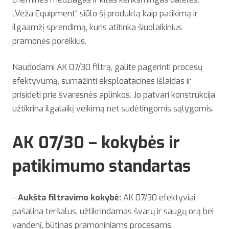
„Veža Equipment“ siūlo šį produktą kaip patikimą ir
ilgaamžį sprendimą, kuris atitinka šiuolaikinius
pramonės poreikius.
Naudodami AK 07/30 filtrą, galite pagerinti procesų
efektyvumą, sumažinti eksploatacines išlaidas ir
prisidėti prie švaresnės aplinkos. Jo patvari konstrukcija
užtikrina ilgalaikį veikimą net sudėtingomis sąlygomis.
AK 07/30 – kokybės ir
patikimumo standartas
-
Aukšta filtravimo kokybė:
AK 07/30 efektyviai
pašalina teršalus, užtikrindamas švarų ir saugų orą bei
vandenį, būtinas pramoniniams procesams.