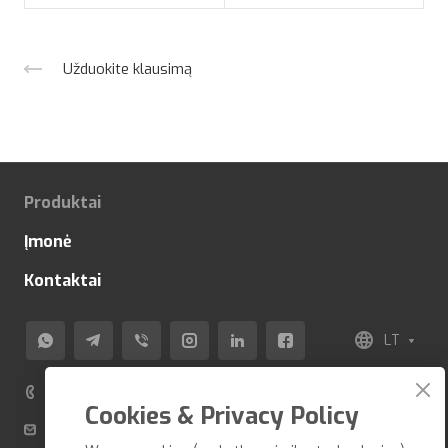
Užduokite klausimą
Produktai
Įmonė
Kontaktai
LT
+370 520 80 500
Cookies & Privacy Policy
info@veza-e.lt