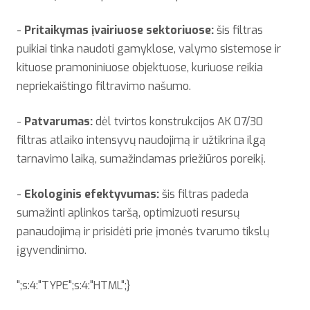
-
Pritaikymas įvairiuose sektoriuose:
šis filtras
puikiai tinka naudoti gamyklose, valymo sistemose ir
kituose pramoniniuose objektuose, kuriuose reikia
nepriekaištingo filtravimo našumo.
-
Patvarumas:
dėl tvirtos konstrukcijos AK 07/30
filtras atlaiko intensyvų naudojimą ir užtikrina ilgą
tarnavimo laiką, sumažindamas priežiūros poreikį.
-
Ekologinis efektyvumas:
šis filtras padeda
sumažinti aplinkos taršą, optimizuoti resursų
panaudojimą ir prisidėti prie įmonės tvarumo tikslų
įgyvendinimo.
";s:4:"TYPE";s:4:"HTML";}