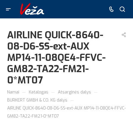
AIRLINE QUICK-8640-
08-D6-SS-ext-AUX
MP14-11-08QE4-FFVC-
GM82-TA22-FM21-
0*MT07
—
—
—
Namai
Katalogas
Atsarginės dalys
—
BURKERT GMBH & CO. KG dalys
AIRLINE QUICK-8640-08-D6-SS-ext-AUX MP14-11-08QE4-FFVC-
GM82-TA22-FM21-0*MT07