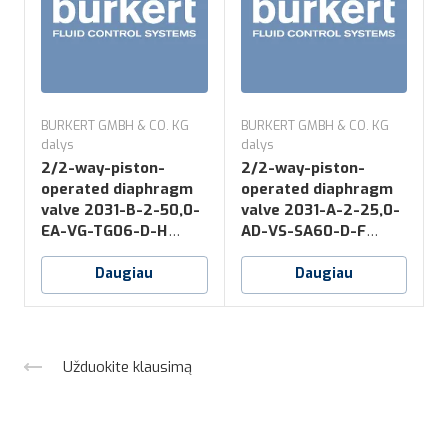
BURKERT GMBH & CO. KG
BURKERT GMBH & CO. KG
B
dalys
dalys
d
2/2-way-piston-
2/2-way-piston-
operated diaphragm
operated diaphragm
valve 2031-B-2-50,0-
valve 2031-A-2-25,0-
v
EA-VG-TG06-D-H
AD-VS-SA60-D-F
*NO16
*NK52+NO14
Daugiau
Daugiau
Užduokite klausimą