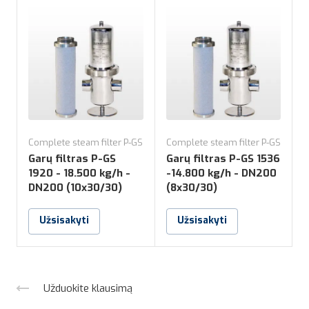
Complete steam filter P-GS
Complete steam filter P-GS
C
Garų filtras P-GS
Garų filtras P-GS 1536
G
1920 - 18.500 kg/h -
-14.800 kg/h - DN200
0
DN200 (10x30/30)
(8x30/30)
Užsisakyti
Užsisakyti
Užduokite klausimą