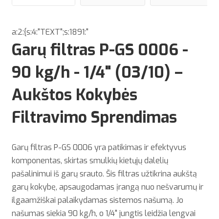
a:2:{s:4:"TEXT";s:1891:"
Garų filtras P-GS 0006 -
90 kg/h - 1/4" (03/10) –
Aukštos Kokybės
Filtravimo Sprendimas
Garų filtras P-GS 0006 yra patikimas ir efektyvus
komponentas, skirtas smulkių kietųjų dalelių
pašalinimui iš garų srauto. Šis filtras užtikrina aukštą
garų kokybę, apsaugodamas įrangą nuo nešvarumų ir
ilgaamžiškai palaikydamas sistemos našumą. Jo
našumas siekia 90 kg/h, o 1/4" jungtis leidžia lengvai