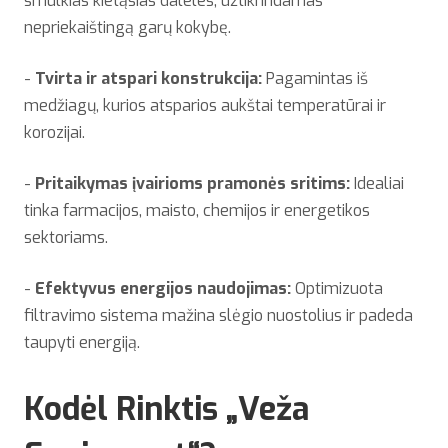
smulkias kietąsias daleles, užtikrindamas
nepriekaištingą garų kokybę.
-
Tvirta ir atspari konstrukcija:
Pagamintas iš
medžiagų, kurios atsparios aukštai temperatūrai ir
korozijai.
-
Pritaikymas įvairioms pramonės sritims:
Idealiai
tinka farmacijos, maisto, chemijos ir energetikos
sektoriams.
-
Efektyvus energijos naudojimas:
Optimizuota
filtravimo sistema mažina slėgio nuostolius ir padeda
taupyti energiją.
Kodėl Rinktis „Veža