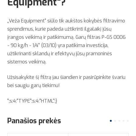
Equipment“?
„Veža Equipment“ siūlo tik aukštos kokybės filtravimo
sprendimus, kurie padeda užtikrinti ilgalaikį jūsų
įrangos veikimą ir patikimumą. Garų filtras P-GS 0006
- 90 kg/h - 1/4" (03/10) yra patikima investicija,
užtikrinanti sklandų ir efektyvų jūsų pramoninės
sistemos veikimą.
Užsisakykite šį filtrą jau šiandien ir pasirūpinkite švariu
bei saugiu garų tiekimu!
";s:4:"TYPE";s:4:"HTML";}
Panašios prekės