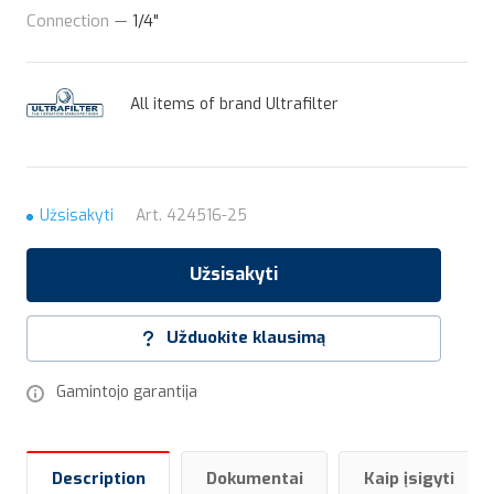
Connection
—
1/4"
All items of brand Ultrafilter
Užsisakyti
Art.
424516-25
Užsisakyti
Užduokite klausimą
Gamintojo garantija
Description
Dokumentai
Kaip įsigyti