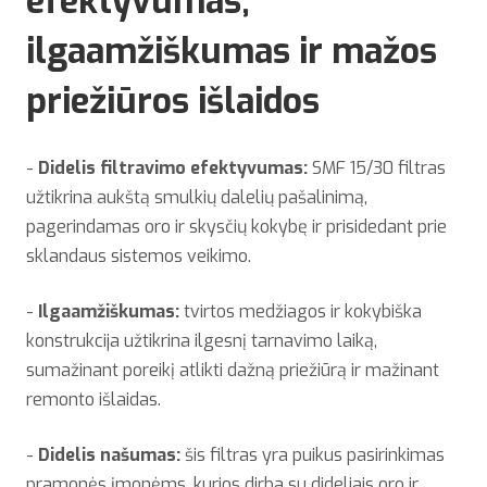
efektyvumas,
ilgaamžiškumas ir mažos
priežiūros išlaidos
-
Didelis filtravimo efektyvumas:
SMF 15/30 filtras
užtikrina aukštą smulkių dalelių pašalinimą,
pagerindamas oro ir skysčių kokybę ir prisidedant prie
sklandaus sistemos veikimo.
-
Ilgaamžiškumas:
tvirtos medžiagos ir kokybiška
konstrukcija užtikrina ilgesnį tarnavimo laiką,
sumažinant poreikį atlikti dažną priežiūrą ir mažinant
remonto išlaidas.
-
Didelis našumas:
šis filtras yra puikus pasirinkimas
pramonės įmonėms, kurios dirba su dideliais oro ir