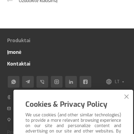
Užduokite klausimą
Produktai
Įmonė
Kontaktai
LT
+370 520 80 500
Cookies & Privacy Policy
info@veza-e.lt
We use cookies (and other similar technologies)
Švitrigailos g. 11K-109, LT-03228 Vilnius, Lietuva
to provide a more relevant browsing experience
on our site and personalize content and
advertising on our site and other websites. By
Pristatome prekes per trumpiausią įmanomą terminą.