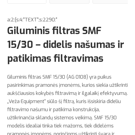
a:2:{s:4:"TEXT";s:2290:"
Giluminis filtras SMF
15/30 – didelis našumas ir
patikimas filtravimas
Giluminis filtras SMF 15/30 (AG 0108) yra puikus
pasirinkimas pramonės įmonėms, kurios siekia užtikrinti
aukščiausios kokybės filtravimą ir ilgalaikį efektyvumą.
„Veža Equipment“ siūlo šį filtrą, kuris išsiskiria dideliu
filtravimo našumu ir patikima konstrukcija,
užtikrinančia sklandų sistemos veikimą. SMF 15/30
modelis idealiai tinka tiek mažoms, tiek didelėms
pramonės įmonėms, norinčioms užtikrinti švarą ir