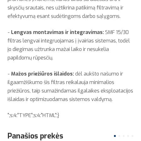
skysčių srautais, nes užtikrina patikimą filtravimą ir
efektyvumą esant sudėtingoms darbo sąlygoms.
-
Lengvas montavimas ir integravimas:
SMF 15/30
filtras lengvai integruojamas į įvairias sistemas, todėl
jo diegimas užtrunka mažai laiko ir nesukelia
papildomų rūpesčių.
-
Mažos priežiūros išlaidos:
dėl aukšto našumo ir
ilgaamžiškumo šis filtras reikalauja minimalios
priežiūros, taip sumažindamas ilgalaikes eksploatacijos
išlaidas ir optimizuodamas sistemos valdymą.
";s:4:"TYPE";s:4:"HTML";}
Panašios prekės