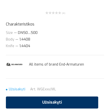
( 0 )
Charakteristikos
Size
—
DN50…500
Body
—
1.4408
Knife
—
1.4404
All items of brand End-Armaturen
Užsisakyti
Art.
WGExxx/ML
Užsisakyti