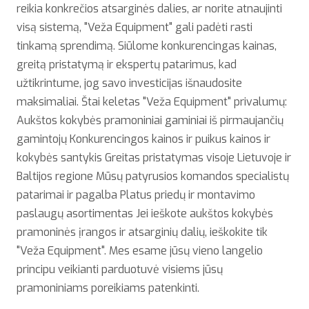
reikia konkrečios atsarginės dalies, ar norite atnaujinti
visą sistemą, "Veža Equipment" gali padėti rasti
tinkamą sprendimą. Siūlome konkurencingas kainas,
greitą pristatymą ir ekspertų patarimus, kad
užtikrintume, jog savo investicijas išnaudosite
maksimaliai. Štai keletas "Veža Equipment" privalumų:
Aukštos kokybės pramoniniai gaminiai iš pirmaujančių
gamintojų Konkurencingos kainos ir puikus kainos ir
kokybės santykis Greitas pristatymas visoje Lietuvoje ir
Baltijos regione Mūsų patyrusios komandos specialistų
patarimai ir pagalba Platus priedų ir montavimo
paslaugų asortimentas Jei ieškote aukštos kokybės
pramoninės įrangos ir atsarginių dalių, ieškokite tik
"Veža Equipment". Mes esame jūsų vieno langelio
principu veikianti parduotuvė visiems jūsų
pramoniniams poreikiams patenkinti.