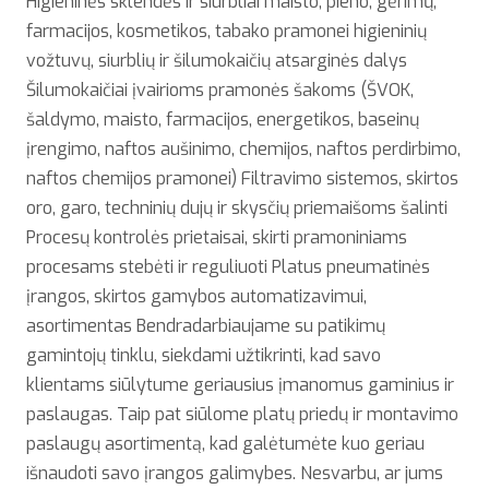
Higieninės sklendės ir siurbliai maisto, pieno, gėrimų,
farmacijos, kosmetikos, tabako pramonei higieninių
vožtuvų, siurblių ir šilumokaičių atsarginės dalys
Šilumokaičiai įvairioms pramonės šakoms (ŠVOK,
šaldymo, maisto, farmacijos, energetikos, baseinų
įrengimo, naftos aušinimo, chemijos, naftos perdirbimo,
naftos chemijos pramonei) Filtravimo sistemos, skirtos
oro, garo, techninių dujų ir skysčių priemaišoms šalinti
Procesų kontrolės prietaisai, skirti pramoniniams
procesams stebėti ir reguliuoti Platus pneumatinės
įrangos, skirtos gamybos automatizavimui,
asortimentas Bendradarbiaujame su patikimų
gamintojų tinklu, siekdami užtikrinti, kad savo
klientams siūlytume geriausius įmanomus gaminius ir
paslaugas. Taip pat siūlome platų priedų ir montavimo
paslaugų asortimentą, kad galėtumėte kuo geriau
išnaudoti savo įrangos galimybes. Nesvarbu, ar jums