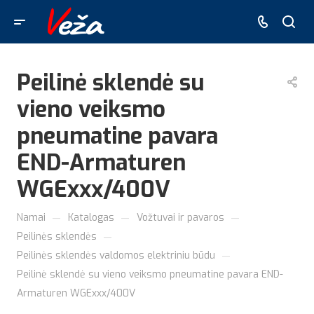
Peilinė sklendė su
vieno veiksmo
pneumatine pavara
END-Armaturen
WGExxx/400V
—
—
—
Namai
Katalogas
Vožtuvai ir pavaros
—
Peilinės sklendės
—
Peilinės sklendės valdomos elektriniu būdu
Peilinė sklendė su vieno veiksmo pneumatine pavara END-
Armaturen WGExxx/400V