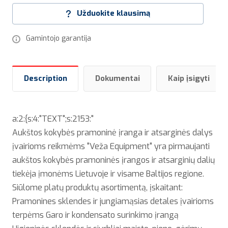
Užduokite klausimą
Gamintojo garantija
Description
Dokumentai
Kaip įsigyti
a:2:{s:4:"TEXT";s:2153:"
Aukštos kokybės pramoninė įranga ir atsarginės dalys
įvairioms reikmėms "Veža Equipment" yra pirmaujanti
aukštos kokybės pramoninės įrangos ir atsarginių dalių
tiekėja įmonėms Lietuvoje ir visame Baltijos regione.
Siūlome platų produktų asortimentą, įskaitant:
Pramonines sklendes ir jungiamąsias detales įvairioms
terpėms Garo ir kondensato surinkimo įrangą