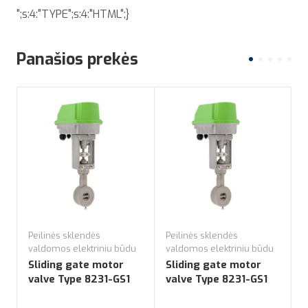
";s:4:"TYPE";s:4:"HTML";}
Panašios prekės
Peilinės sklendės
Peilinės sklendės
P
valdomos elektriniu būdu
valdomos elektriniu būdu
v
Sliding gate motor
Sliding gate motor
S
valve Type 8231-GS1
valve Type 8231-GS1