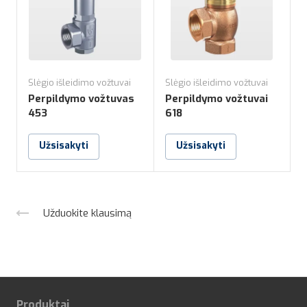
Slėgio išleidimo vožtuvai
Slėgio išleidimo vožtuvai
S
Perpildymo vožtuvas
Perpildymo vožtuvai
P
453
618
6
Užsisakyti
Užsisakyti
Užduokite klausimą
Produktai