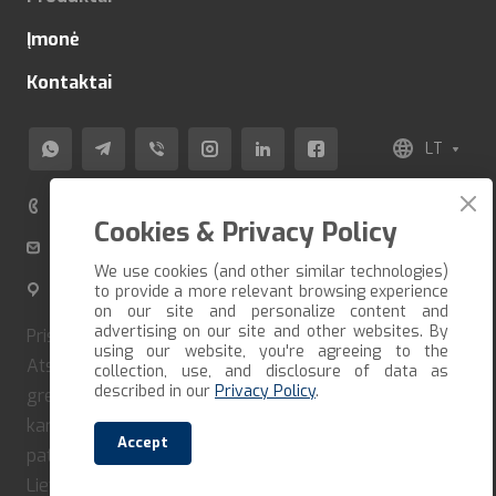
Įmonė
Kontaktai
LT
+370 520 80 500
Cookies & Privacy Policy
info@veza-e.lt
We use cookies (and other similar technologies)
Švitrigailos g. 11K-109, LT-03228 Vilnius, Lietuva
to provide a more relevant browsing experience
on our site and personalize content and
advertising on our site and other websites. By
Pristatome prekes per trumpiausią įmanomą terminą.
using our website, you're agreeing to the
Atsiėmimo galimybė susitarus iš anksto. Jei norite
collection, use, and disclosure of data as
described in our
Privacy Policy
.
greitai gauti savo užsakymą, turite jį suformuoti ir iš
karto apmokėti. Mūsų įmonė bendradarbiauja tik su
Accept
patikimais vežėjais ir kurjeriais. Pristatome visoje
Lietuvoje.