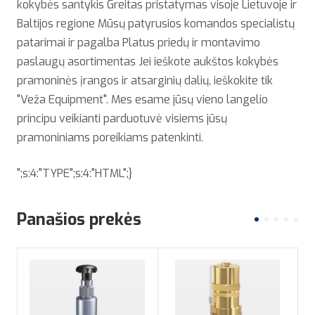
kokybės santykis Greitas pristatymas visoje Lietuvoje ir
Baltijos regione Mūsų patyrusios komandos specialistų
patarimai ir pagalba Platus priedų ir montavimo
paslaugų asortimentas Jei ieškote aukštos kokybės
pramoninės įrangos ir atsarginių dalių, ieškokite tik
"Veža Equipment". Mes esame jūsų vieno langelio
principu veikianti parduotuvė visiems jūsų
pramoniniams poreikiams patenkinti.
";s:4:"TYPE";s:4:"HTML";}
Panašios prekės