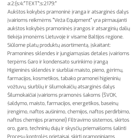
a:2:{s:4:"TEXT";s:2179:"
Aukštos kokybės pramoninė įranga ir atsarginės dalys
įvairioms reikmėms "Veža Equipment" yra pirmaujanti
aukštos kokybės pramoninės įrangos ir atsarginių dalių
tiekėja įmonėms Lietuvoje ir visame Baltijos regione.
Siūlome platų produktų asortimentą, įskaitant:
Pramonines sklendes ir jungiamąsias detales įvairioms
terpėms Garo ir kondensato surinkimo įrangą
Higieninės sklendės ir siurbliai maisto, pieno, gėrimų,
farmacijos, kosmetikos, tabako pramonei higieninių
vožtuvų, siurblių ir šilumokaičių atsarginės dalys
Šilumokaičiai įvairioms pramonės šakoms (ŠVOK,
šaldymo, maisto, farmacijos, energetikos, baseinų
įrengimo, naftos aušinimo, chemijos, naftos perdirbimo,
naftos chemijos pramonei) Filtravimo sistemos, skirtos
oro, garo, techninių dujų ir skysčių priemaišoms šalinti
Procesų kontrolės prietaisai, skirti pramoniniams