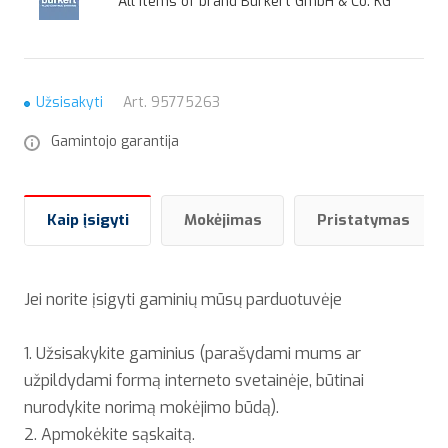
All items of brand Burkert GmbH & Co. KG
Užsisakyti
Art.
95775263
Gamintojo garantija
Kaip įsigyti
Mokėjimas
Pristatymas
Jei norite įsigyti gaminių mūsų parduotuvėje
1. Užsisakykite gaminius (parašydami mums ar
užpildydami formą interneto svetainėje, būtinai
nurodykite norimą mokėjimo būdą).
2. Apmokėkite sąskaitą.