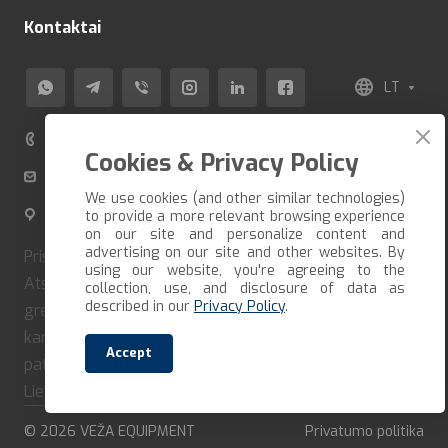
Kontaktai
LT
+370 520 80 500
Cookies & Privacy Policy
info@veza-e.lt
We use cookies (and other similar technologies)
Švitrigailos g. 11K-109, LT-03228 Vilnius, Lietuva
to provide a more relevant browsing experience
on our site and personalize content and
advertising on our site and other websites. By
Pristatome prekes per trumpiausią įmanomą terminą.
using our website, you're agreeing to the
Atsiėmimo galimybė susitarus iš anksto. Jei norite
collection, use, and disclosure of data as
described in our
Privacy Policy
.
greitai gauti savo užsakymą, turite jį suformuoti ir iš
karto apmokėti. Mūsų įmonė bendradarbiauja tik su
Accept
patikimais vežėjais ir kurjeriais. Pristatome visoje
Lietuvoje.
© 2026 VEŽA EQUIPMENT
Privatumo politika