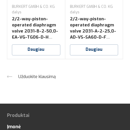
BURKERT GMBH & CO. KG
BURKERT GMBH & CO. KG
B
dalys
dalys
d
2/2-way-piston-
2/2-way-piston-
operated diaphragm
operated diaphragm
valve 2031-B-2-50,0-
valve 2031-A-2-25,0-
v
EA-VG-TG06-D-H
AD-VS-SA60-D-F
*NO16
*NK52+NO14
Daugiau
Daugiau
Užduokite klausimą
Produktai
Įmonė