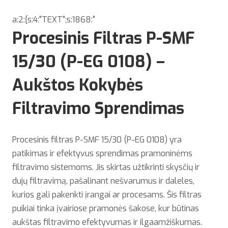
a:2:{s:4:"TEXT";s:1868:"
Procesinis Filtras P-SMF
15/30 (P-EG 0108) –
Aukštos Kokybės
Filtravimo Sprendimas
Procesinis filtras P-SMF 15/30 (P-EG 0108) yra
patikimas ir efektyvus sprendimas pramoninėms
filtravimo sistemoms. Jis skirtas užtikrinti skysčių ir
dujų filtravimą, pašalinant nešvarumus ir daleles,
kurios gali pakenkti įrangai ar procesams. Šis filtras
puikiai tinka įvairiose pramonės šakose, kur būtinas
aukštas filtravimo efektyvumas ir ilgaamžiškumas.