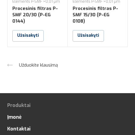
Elements P-SMF >0,01 µm
Elements P-SMF >0,01 µm
E
Procesinis filtras P-
Procesinis filtras P-
P
SMF 20/30 (P-EG
SMF 15/30 (P-EG
0144)
0108)
Užsisakyti
Užsisakyti
Užduokite klausimą
Produktai
Įmonė
Kontaktai