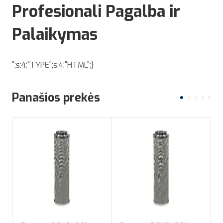
Profesionali Pagalba ir
Palaikymas
";s:4:"TYPE";s:4:"HTML";}
Panašios prekės