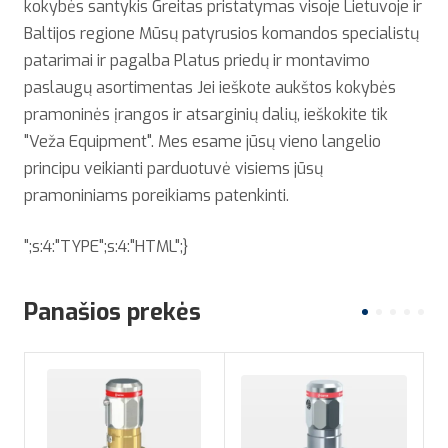
kokybės santykis Greitas pristatymas visoje Lietuvoje ir
Baltijos regione Mūsų patyrusios komandos specialistų
patarimai ir pagalba Platus priedų ir montavimo
paslaugų asortimentas Jei ieškote aukštos kokybės
pramoninės įrangos ir atsarginių dalių, ieškokite tik
"Veža Equipment". Mes esame jūsų vieno langelio
principu veikianti parduotuvė visiems jūsų
pramoniniams poreikiams patenkinti.
";s:4:"TYPE";s:4:"HTML";}
Panašios prekės