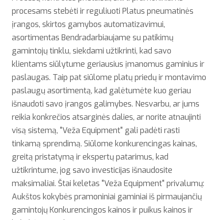
procesams stebėti ir reguliuoti Platus pneumatinės
įrangos, skirtos gamybos automatizavimui,
asortimentas Bendradarbiaujame su patikimų
gamintojų tinklu, siekdami užtikrinti, kad savo
klientams siūlytume geriausius įmanomus gaminius ir
paslaugas. Taip pat siūlome platų priedų ir montavimo
paslaugų asortimentą, kad galėtumėte kuo geriau
išnaudoti savo įrangos galimybes. Nesvarbu, ar jums
reikia konkrečios atsarginės dalies, ar norite atnaujinti
visą sistemą, "Veža Equipment" gali padėti rasti
tinkamą sprendimą. Siūlome konkurencingas kainas,
greitą pristatymą ir ekspertų patarimus, kad
užtikrintume, jog savo investicijas išnaudosite
maksimaliai. Štai keletas "Veža Equipment" privalumų:
Aukštos kokybės pramoniniai gaminiai iš pirmaujančių
gamintojų Konkurencingos kainos ir puikus kainos ir