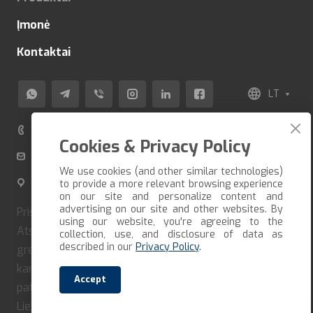
Įmonė
Kontaktai
LT
+370 520 80 500
Cookies & Privacy Policy
info@veza-e.lt
We use cookies (and other similar technologies)
Švitrigailos g. 11K-109, LT-03228 Vilnius, Lietuva
to provide a more relevant browsing experience
on our site and personalize content and
advertising on our site and other websites. By
Pristatome prekes per trumpiausią įmanomą terminą.
using our website, you're agreeing to the
Atsiėmimo galimybė susitarus iš anksto. Jei norite
collection, use, and disclosure of data as
described in our
Privacy Policy
.
greitai gauti savo užsakymą, turite jį suformuoti ir iš
karto apmokėti. Mūsų įmonė bendradarbiauja tik su
Accept
patikimais vežėjais ir kurjeriais. Pristatome visoje
Lietuvoje.