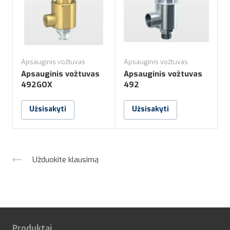
Apsauginis vožtuvas
Apsauginis vožtuvas
A
Apsauginis vožtuvas
Apsauginis vožtuvas
492GOX
492
Užsisakyti
Užsisakyti
Užduokite klausimą
Produktai