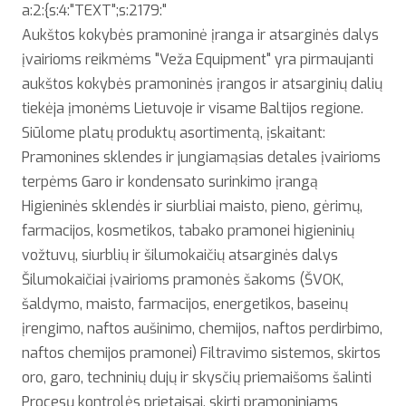
a:2:{s:4:"TEXT";s:2179:"
Aukštos kokybės pramoninė įranga ir atsarginės dalys
įvairioms reikmėms "Veža Equipment" yra pirmaujanti
aukštos kokybės pramoninės įrangos ir atsarginių dalių
tiekėja įmonėms Lietuvoje ir visame Baltijos regione.
Siūlome platų produktų asortimentą, įskaitant:
Pramonines sklendes ir jungiamąsias detales įvairioms
terpėms Garo ir kondensato surinkimo įrangą
Higieninės sklendės ir siurbliai maisto, pieno, gėrimų,
farmacijos, kosmetikos, tabako pramonei higieninių
vožtuvų, siurblių ir šilumokaičių atsarginės dalys
Šilumokaičiai įvairioms pramonės šakoms (ŠVOK,
šaldymo, maisto, farmacijos, energetikos, baseinų
įrengimo, naftos aušinimo, chemijos, naftos perdirbimo,
naftos chemijos pramonei) Filtravimo sistemos, skirtos
oro, garo, techninių dujų ir skysčių priemaišoms šalinti
Procesų kontrolės prietaisai, skirti pramoniniams