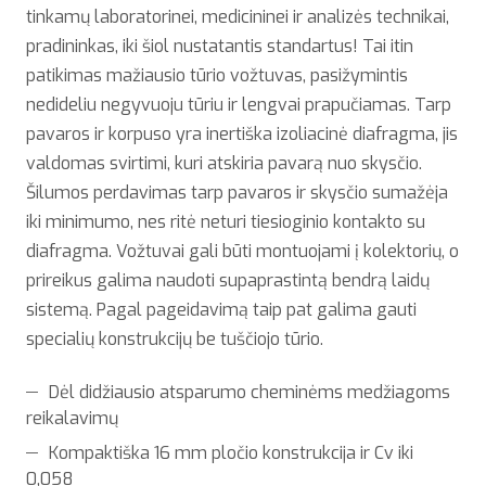
tinkamų laboratorinei, medicininei ir analizės technikai,
pradininkas, iki šiol nustatantis standartus! Tai itin
patikimas mažiausio tūrio vožtuvas, pasižymintis
nedideliu negyvuoju tūriu ir lengvai prapučiamas. Tarp
pavaros ir korpuso yra inertiška izoliacinė diafragma, jis
valdomas svirtimi, kuri atskiria pavarą nuo skysčio.
Šilumos perdavimas tarp pavaros ir skysčio sumažėja
iki minimumo, nes ritė neturi tiesioginio kontakto su
diafragma. Vožtuvai gali būti montuojami į kolektorių, o
prireikus galima naudoti supaprastintą bendrą laidų
sistemą. Pagal pageidavimą taip pat galima gauti
specialių konstrukcijų be tuščiojo tūrio.
Dėl didžiausio atsparumo cheminėms medžiagoms
reikalavimų
Kompaktiška 16 mm pločio konstrukcija ir Cv iki
0,058