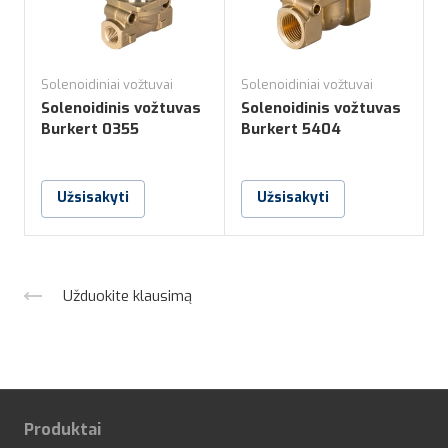
Solenoidiniai vožtuvai
Solenoidiniai vožtuvai
S
Solenoidinis vožtuvas
Solenoidinis vožtuvas
S
Burkert 0355
Burkert 5404
Užsisakyti
Užsisakyti
Užduokite klausimą
Produktai