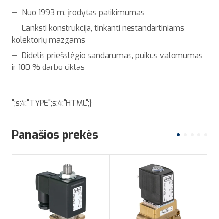
Nuo 1993 m. įrodytas patikimumas
Lanksti konstrukcija, tinkanti nestandartiniams
kolektorių mazgams
Didelis priešslėgio sandarumas, puikus valomumas
ir 100 % darbo ciklas
";s:4:"TYPE";s:4:"HTML";}
Panašios prekės