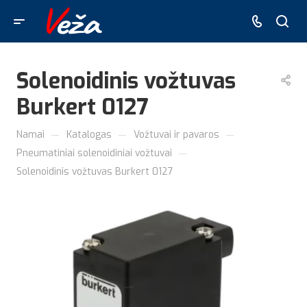
Solenoidinis vožtuvas
Burkert 0127
—
—
—
Namai
Katalogas
Vožtuvai ir pavaros
—
Pneumatiniai solenoidiniai vožtuvai
Solenoidinis vožtuvas Burkert 0127