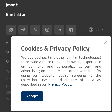
Įmonė
Kontaktai
LT
+370 520 80 500
Cookies & Privacy Policy
info@veza-e.lt
We use cookies (and other similar technologies)
Švitrigailos g. 11K-109, LT-03228 Vilnius, Lietuva
to provide a more relevant browsing experience
on our site and personalize content and
advertising on our site and other websites. By
Pristatome prekes per trumpiausią įmanomą terminą.
using our website, you're agreeing to the
Atsiėmimo galimybė susitarus iš anksto. Jei norite
collection, use, and disclosure of data as
described in our
Privacy Policy
.
greitai gauti savo užsakymą, turite jį suformuoti ir iš
karto apmokėti. Mūsų įmonė bendradarbiauja tik su
Accept
patikimais vežėjais ir kurjeriais. Pristatome visoje
Lietuvoje.