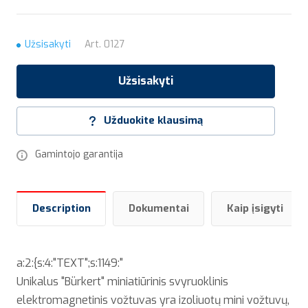
Užsisakyti
Art.
0127
Užsisakyti
Užduokite klausimą
Gamintojo garantija
Description
Dokumentai
Kaip įsigyti
a:2:{s:4:"TEXT";s:1149:"
Unikalus "Bürkert" miniatiūrinis svyruoklinis
elektromagnetinis vožtuvas yra izoliuotų mini vožtuvų,