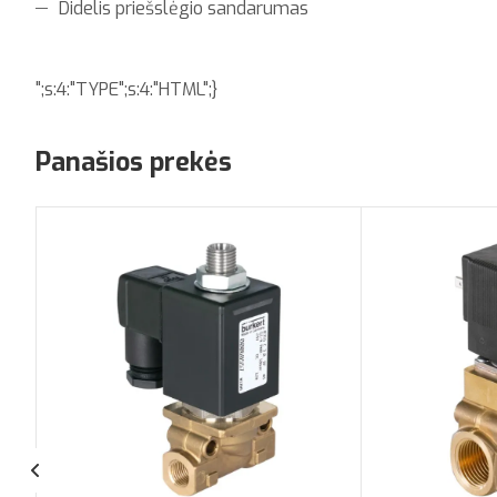
Didelis priešslėgio sandarumas
";s:4:"TYPE";s:4:"HTML";}
Panašios prekės