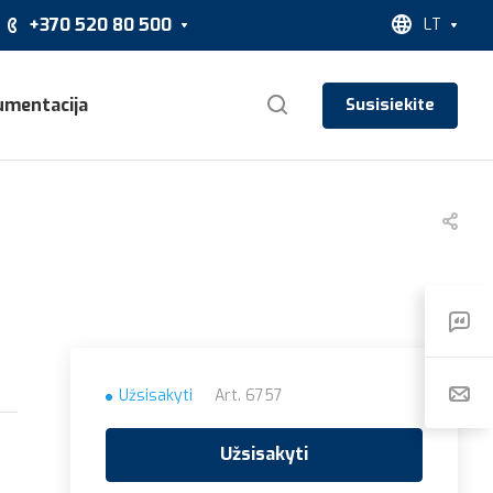
+370 520 80 500
LT
umentacija
Susisiekite
Užsisakyti
Art.
6757
Užsisakyti