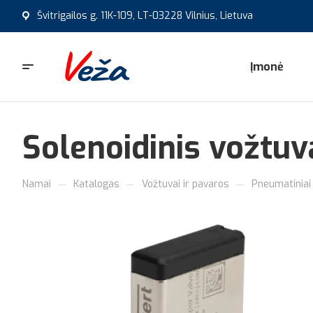
Švitrigailos g. 11K-109, LT-03228 Vilnius, Lietuva
Įmonė
Solenoidinis vožtu
—
—
—
Namai
Katalogas
Vožtuvai ir pavaros
Pneumatiniai 