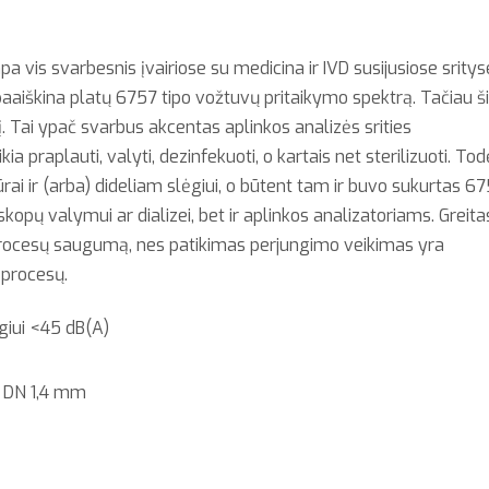
 vis svarbesnis įvairiose su medicina ir IVD susijusiose sritys
iškina platų 6757 tipo vožtuvų pritaikymo spektrą. Tačiau š
ėgį. Tai ypač svarbus akcentas aplinkos analizės srities
ia praplauti, valyti, dezinfekuoti, o kartais net sterilizuoti. Tod
ūrai ir (arba) dideliam slėgiui, o būtent tam ir buvo sukurtas 6
skopų valymui ar dializei, bet ir aplinkos analizatoriams. Greita
ą procesų saugumą, nes patikimas perjungimo veikimas yra
 procesų.
giui <45 dB(A)
o DN 1,4 mm