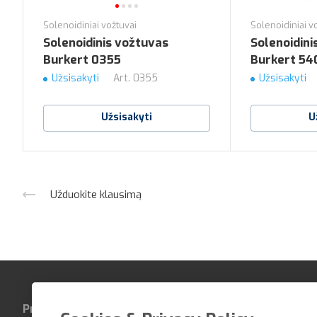
Solenoidiniai vožtuvai
Solenoidiniai v
Solenoidinis vožtuvas
Solenoidini
Burkert 0355
Burkert 54
Užsisakyti
Art.
0355
Užsisakyti
Užsisakyti
U
Užduokite klausimą
Produktai
Įmonė
Kontaktai