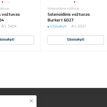
ožtuvai
Solenoidiniai vožtuvai
s vožtuvas
Solenoidinis vožtuvas
04
Burkert 6027
Art.
5404
Užsisakyti
Art.
6027
žsisakyti
Užsisakyti