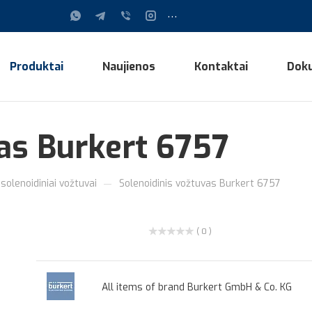
...
Produktai
Naujienos
Kontaktai
Dok
vas Burkert 6757
—
solenoidiniai vožtuvai
Solenoidinis vožtuvas Burkert 6757
( 0 )
All items of brand Burkert GmbH & Co. KG