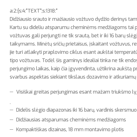
a:2:{s:4:"TEXT";s:1318:"
Didžiausio srauto ir mažiausio vožtuvo dydžio derinys tampa
Kartu su dideliu atsparumu cheminėms medžiagoms tai paa
vožtuvas gali perjungti ne tik srautą, bet ir iki 16 barų sl
taikymams. Minėtų sričių prietaisus, įskaitant vožtuvus, reik
jie turi atlaikyti praplovimo ciklus esant aukštai temperat
tipo vožtuvas. Todėl šis gaminys idealiai tinka ne tik endo
perjungimo laikas, kaip čia įgyvendinta, užtikrina aukšt
svarbus aspektas siekiant tikslaus dozavimo ir atkuriamų
Visiškai greitas perjungimas esant mažam triukšmo ly
.
Didelis slėgio diapazonas iki 16 barų, vardinis skersmu
Didžiausias atsparumas cheminėms medžiagoms
Kompaktiškas dizainas, 18 mm montavimo plotis