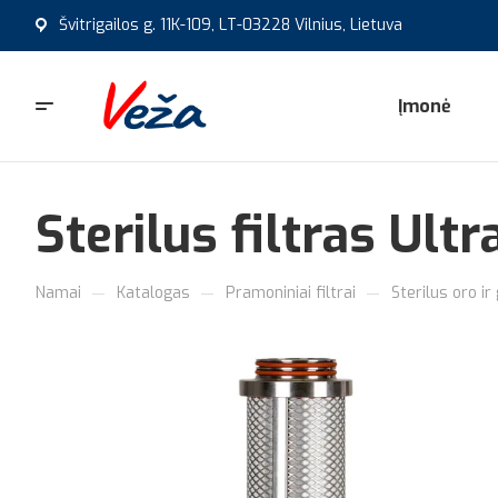
Švitrigailos g. 11K-109, LT-03228 Vilnius, Lietuva
Įmonė
Sterilus filtras Ult
—
—
—
Namai
Katalogas
Pramoniniai filtrai
Sterilus oro ir