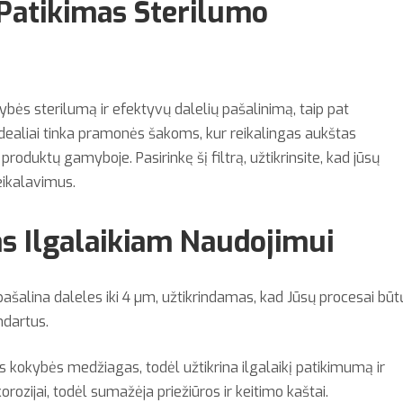
 Patikimas Sterilumo
kybės sterilumą ir efektyvų dalelių pašalinimą, taip pat
 idealiai tinka pramonės šakoms, kur reikalingas aukštas
produktų gamyboje. Pasirinkę šį filtrą, užtikrinsite, kad jūsų
eikalavimus.
s Ilgalaikiam Naudojimui
 pašalina daleles iki 4 µm, užtikrindamas, kad Jūsų procesai būt
ndartus.
s kokybės medžiagas, todėl užtikrina ilgalaikį patikimumą ir
korozijai, todėl sumažėja priežiūros ir keitimo kaštai.