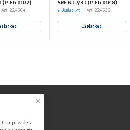
0 (P-EG 0072)
SRF N 07/30 (P-EG 0048)
Art.
224564
Užsisakyti
Art.
224556
žsisakyti
Užsisakyti
s) to provide a