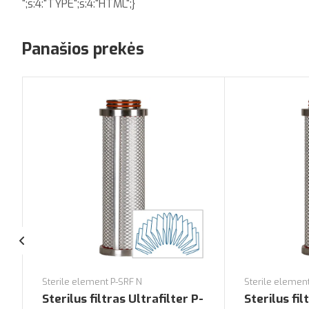
";s:4:"TYPE";s:4:"HTML";}
Panašios prekės
Sterile element P-SRF N
Sterile elemen
Sterilus filtras Ultrafilter P-
Sterilus fil