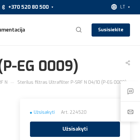
+370 520 80 500
LT
umentacija
Susisiekite
0 (P-EG 0009)
—
RF N
Sterilus filtras Ultrafilter P-SRF N 04/10 (P-EG 0009)
Užsisakyti
Art.
224520
Užsisakyti