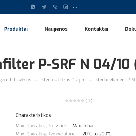
...
Produktai
Naujienos
Kontaktai
Dok
rafilter P-SRF N 04/1
—
—
 garų filtravimas
Sterilus filtras 0,2 µm
Sterile element P-S
( 0 )
Charakteristikos
Max. Operating Pressure
—
Max. 5 bar
Max. Operating Temperature
—
-20°C to 200°C