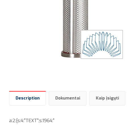
Description
Dokumentai
Kaip įsigyti
a:2:{s:4:"TEXT";s:1964:"