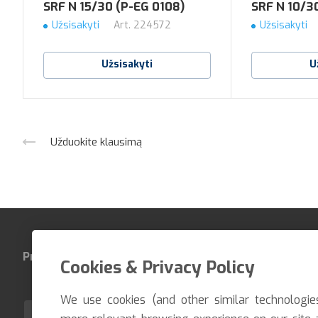
SRF N 15/30 (P-EG 0108)
SRF N 10/3
Užsisakyti
Art.
224572
Užsisakyti
Užsisakyti
U
Užduokite klausimą
Produktai
Įmonė
Kontaktai
Cookies & Privacy Policy
We use cookies (and other similar technologie
LT