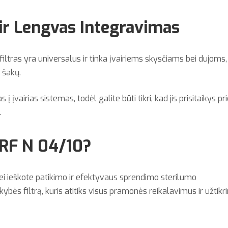
ir Lengvas Integravimas
filtras yra universalus ir tinka įvairiems skysčiams bei dujoms,
 šakų.
į įvairias sistemas, todėl galite būti tikri, kad jis prisitaikys pr
.
-SRF N 04/10?
 jei ieškote patikimo ir efektyvaus sprendimo sterilumo
kybės filtrą, kuris atitiks visus pramonės reikalavimus ir užtikr