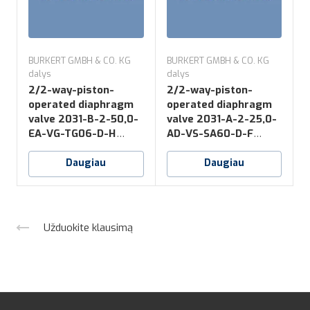
BURKERT GMBH & CO. KG
BURKERT GMBH & CO. KG
B
dalys
dalys
d
2/2-way-piston-
2/2-way-piston-
operated diaphragm
operated diaphragm
valve 2031-B-2-50,0-
valve 2031-A-2-25,0-
v
EA-VG-TG06-D-H
AD-VS-SA60-D-F
*NO16
*NK52+NO14
Daugiau
Daugiau
Užduokite klausimą