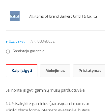
All items of brand Burkert GmbH & Co. KG
Užsisakyti
Art.
00340632
Gamintojo garantija
Kaip įsigyti
Mokėjimas
Pristatymas
Jei norite įsigyti gaminių mūsų parduotuvėje
1. Užsisakykite gaminius (parašydami mums ar
užpildydami formą interneto svetainėje, būtinai