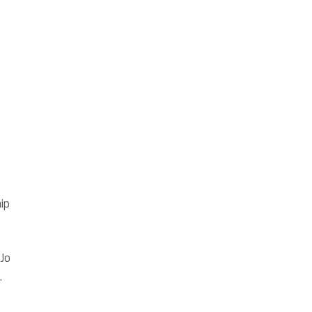
ip
 Jo
.