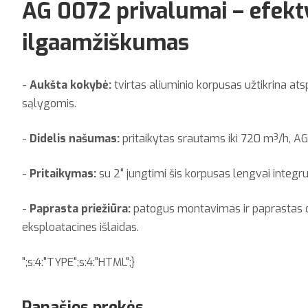
AG 0072 privalumai – efek
ilgaamžiškumas
-
Aukšta kokybė:
tvirtas aliuminio korpusas užtikrina at
sąlygomis.
-
Didelis našumas:
pritaikytas srautams iki 720 m³/h, AG
-
Pritaikymas:
su 2" jungtimi šis korpusas lengvai integru
-
Paprasta priežiūra:
patogus montavimas ir paprastas diz
eksploatacines išlaidas.
";s:4:"TYPE";s:4:"HTML";}
Panašios prekės