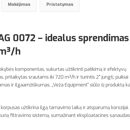
Mokėjimas
Pristatymas
 AG 0072 – idealus sprendimas
 m³/h
okybės komponentas, sukurtas užtikrinti patikimą ir efektyvų
pritaikytas srautams iki 720 m³/h ir turintis 2" jungtį, puikiai
šumas ir ilgaamžiškumas. „Veža Equipment“ siūlo šį produktą ka
 korpusas užtikrina ilgą tarnavimo laiką ir atsparumą korozijai.
kurią filtravimo sistemą, sumažinant eksploatacines sąnaudas