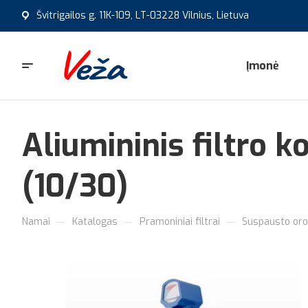
Švitrigailos g. 11K-109, LT-03228 Vilnius, Lietuva
Įmonė
Aliumininis filtro 
(10/30)
—
—
—
Namai
Katalogas
Pramoniniai filtrai
Suspausto oro