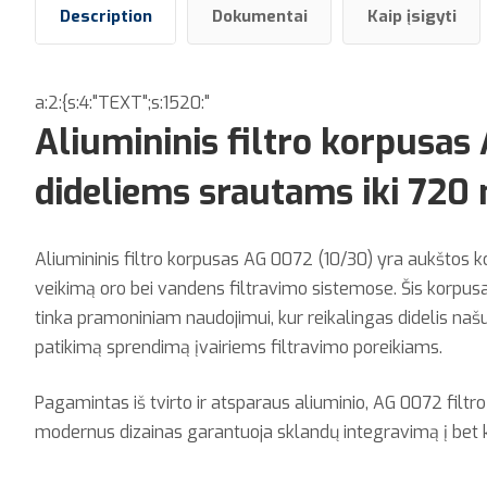
Description
Dokumentai
Kaip įsigyti
a:2:{s:4:"TEXT";s:1520:"
Aliumininis filtro korpusas
dideliems srautams iki 720
Aliumininis filtro korpusas AG 0072 (10/30) yra aukštos k
veikimą oro bei vandens filtravimo sistemose. Šis korpusas, 
tinka pramoniniam naudojimui, kur reikalingas didelis na
patikimą sprendimą įvairiems filtravimo poreikiams.
Pagamintas iš tvirto ir atsparaus aliuminio, AG 0072 filtro
modernus dizainas garantuoja sklandų integravimą į bet 