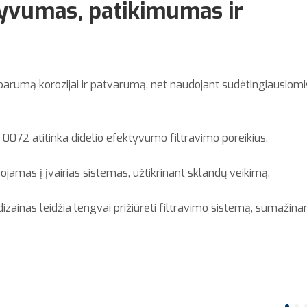
tyvumas, patikimumas ir
sparumą korozijai ir patvarumą, net naudojant sudėtingiausiomi
 0072 atitinka didelio efektyvumo filtravimo poreikius.
ojamas į įvairias sistemas, užtikrinant sklandų veikimą.
ainas leidžia lengvai prižiūrėti filtravimo sistemą, sumažina