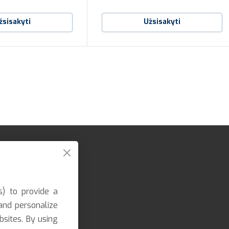
žsisakyti
Užsisakyti
s) to provide a
and personalize
bsites. By using