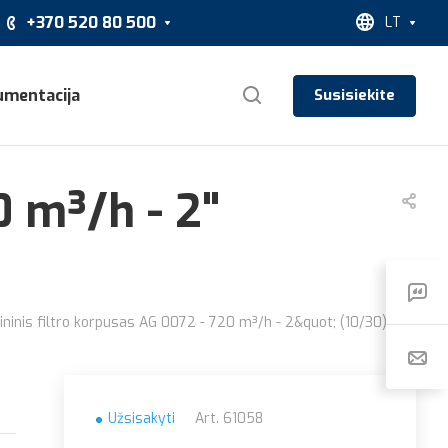
+370 520 80 500
LT
umentacija
Susisiekite
0 m³/h - 2"
ininis filtro korpusas AG 0072 - 720 m³/h - 2&quot; (10/30)
Užsisakyti
Art.
61058