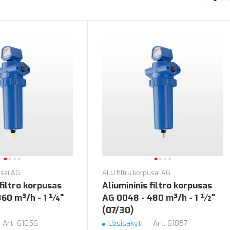
usai AG
ALU filtrų korpusai AG
 filtro korpusas
Aliumininis filtro korpusas
360 m³/h - 1 ¼"
AG 0048 - 480 m³/h - 1 ½"
(07/30)
Art.
61056
Užsisakyti
Art.
61057