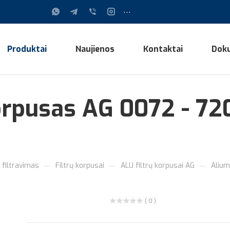
...
Produktai
Naujienos
Kontaktai
Dok
korpusas AG 0072 - 72
—
—
—
 filtravimas
Filtrų korpusai
ALU filtrų korpusai AG
Alium
( 0 )