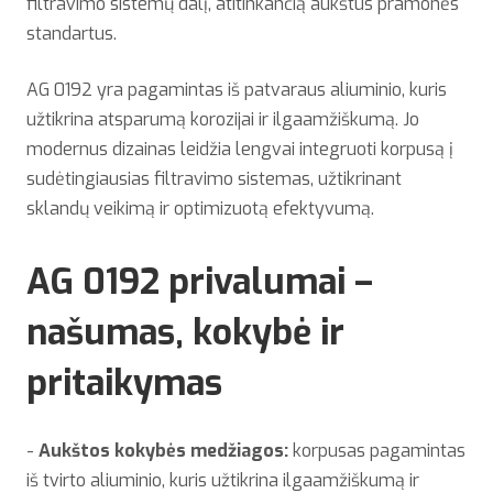
filtravimo sistemų dalį, atitinkančią aukštus pramonės
standartus.
AG 0192 yra pagamintas iš patvaraus aliuminio, kuris
užtikrina atsparumą korozijai ir ilgaamžiškumą. Jo
modernus dizainas leidžia lengvai integruoti korpusą į
sudėtingiausias filtravimo sistemas, užtikrinant
sklandų veikimą ir optimizuotą efektyvumą.
AG 0192 privalumai –
našumas, kokybė ir
pritaikymas
-
Aukštos kokybės medžiagos:
korpusas pagamintas
iš tvirto aliuminio, kuris užtikrina ilgaamžiškumą ir