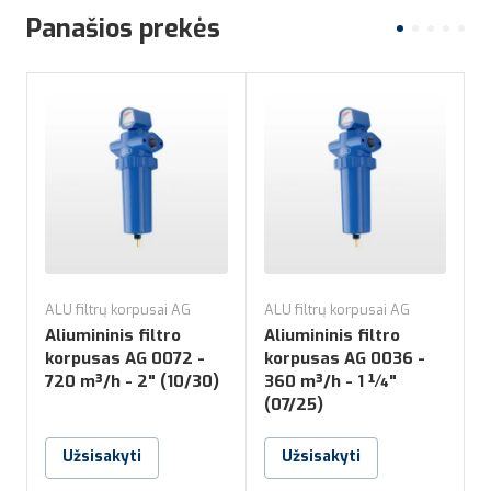
Panašios prekės
ALU filtrų korpusai AG
ALU filtrų korpusai AG
A
Aliumininis filtro
Aliumininis filtro
A
korpusas AG 0072 -
korpusas AG 0036 -
720 m³/h - 2" (10/30)
360 m³/h - 1 ¼"
4
(07/25)
(
Užsisakyti
Užsisakyti