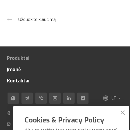
Užduokite klausimą
Produktai
Įmonė
Kontaktai
LT
+370 520 80 500
Cookies & Privacy Policy
info@veza-e.lt