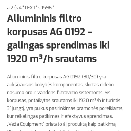
a:2:{s:4:"TEXT";s:1596:"
Aliumininis filtro
korpusas AG 0192 –
galingas sprendimas iki
1920 m³/h srautams
Aliumininis filtro korpusas AG 0192 (30/30) yra
aukščiausios kokybės komponentas, skirtas didelio
našumo oro ir vandens filtravimo sistemoms. Šis
korpusas, pritaikytas srautams iki 1920 m³/h ir turintis
3" jungtį, yra puikus pasirinkimas pramonės poreikiams,
kur reikalingas patikimas ir efektyvus sprendimas.
„Veža Equipment“ pristato šį produktą kaip patikimą