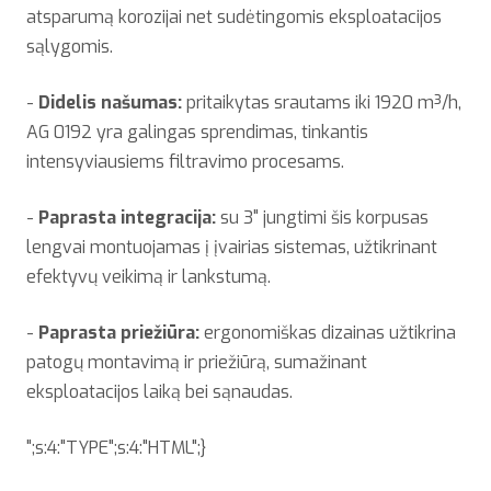
atsparumą korozijai net sudėtingomis eksploatacijos
sąlygomis.
-
Didelis našumas:
pritaikytas srautams iki 1920 m³/h,
AG 0192 yra galingas sprendimas, tinkantis
intensyviausiems filtravimo procesams.
-
Paprasta integracija:
su 3" jungtimi šis korpusas
lengvai montuojamas į įvairias sistemas, užtikrinant
efektyvų veikimą ir lankstumą.
-
Paprasta priežiūra:
ergonomiškas dizainas užtikrina
patogų montavimą ir priežiūrą, sumažinant
eksploatacijos laiką bei sąnaudas.
";s:4:"TYPE";s:4:"HTML";}