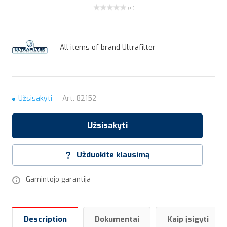
( 0 )
All items of brand Ultrafilter
Užsisakyti
Art.
82152
Užsisakyti
Užduokite klausimą
Gamintojo garantija
Description
Dokumentai
Kaip įsigyti