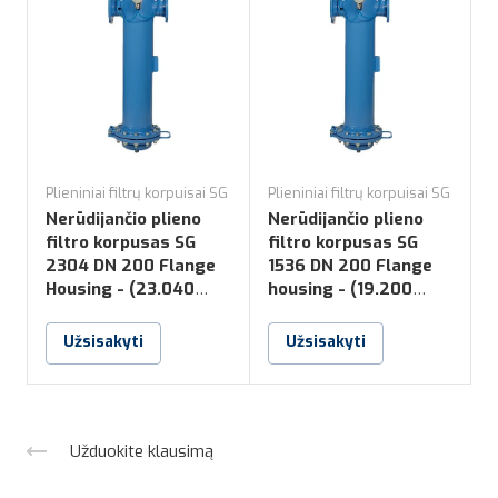
Plieniniai filtrų korpuisai SG
Plieniniai filtrų korpuisai SG
P
Nerūdijančio plieno
Nerūdijančio plieno
N
filtro korpusas SG
filtro korpusas SG
f
2304 DN 200 Flange
1536 DN 200 Flange
1
Housing - (23.040
housing - (19.200
H
m3/h)
m3/h)
Užsisakyti
Užsisakyti
Užduokite klausimą