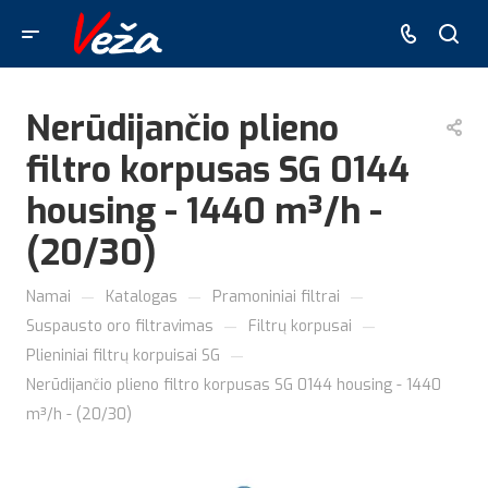
Nerūdijančio plieno
filtro korpusas SG 0144
housing - 1440 m³/h -
(20/30)
—
—
—
Namai
Katalogas
Pramoniniai filtrai
—
—
Suspausto oro filtravimas
Filtrų korpusai
—
Plieniniai filtrų korpuisai SG
Nerūdijančio plieno filtro korpusas SG 0144 housing - 1440
m³/h - (20/30)