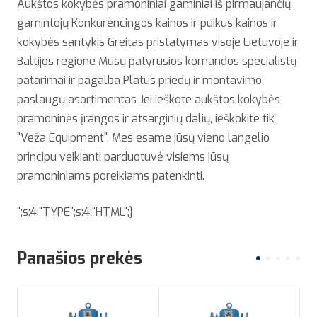
Aukštos kokybės pramoniniai gaminiai iš pirmaujančių
gamintojų Konkurencingos kainos ir puikus kainos ir
kokybės santykis Greitas pristatymas visoje Lietuvoje ir
Baltijos regione Mūsų patyrusios komandos specialistų
patarimai ir pagalba Platus priedų ir montavimo
paslaugų asortimentas Jei ieškote aukštos kokybės
pramoninės įrangos ir atsarginių dalių, ieškokite tik
"Veža Equipment". Mes esame jūsų vieno langelio
principu veikianti parduotuvė visiems jūsų
pramoniniams poreikiams patenkinti.
";s:4:"TYPE";s:4:"HTML";}
Panašios prekės