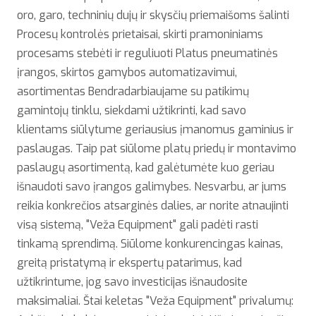
oro, garo, techninių dujų ir skysčių priemaišoms šalinti
Procesų kontrolės prietaisai, skirti pramoniniams
procesams stebėti ir reguliuoti Platus pneumatinės
įrangos, skirtos gamybos automatizavimui,
asortimentas Bendradarbiaujame su patikimų
gamintojų tinklu, siekdami užtikrinti, kad savo
klientams siūlytume geriausius įmanomus gaminius ir
paslaugas. Taip pat siūlome platų priedų ir montavimo
paslaugų asortimentą, kad galėtumėte kuo geriau
išnaudoti savo įrangos galimybes. Nesvarbu, ar jums
reikia konkrečios atsarginės dalies, ar norite atnaujinti
visą sistemą, "Veža Equipment" gali padėti rasti
tinkamą sprendimą. Siūlome konkurencingas kainas,
greitą pristatymą ir ekspertų patarimus, kad
užtikrintume, jog savo investicijas išnaudosite
maksimaliai. Štai keletas "Veža Equipment" privalumų: