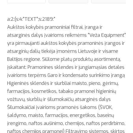
a:2:{s:4:"TEXT";s:2189:"
Aukštos kokybės pramoniniai filtrai, įranga ir
atsarginės dalys įvairioms reikmėms "Veža Equipment"
yra pirmaujanti aukštos kokybės pramoninės įrangos ir
atsarginių dalių tiekėja įmonėms Lietuvoje ir visame
Baltijos regione. Siūlome platų produktų asortimentą,
įskaitant: Pramonines sklendes ir jungiamąsias detales
įvairioms terpėms Garo ir kondensato surinkimo įrangą
Higieninės sklendės ir siurbliai maisto, pieno, gėrimų,
farmacijos, kosmetikos, tabako pramonei higieninių
vožtuvų, siurblių ir šilumokaičių atsarginės dalys
Šilumokaičiai įvairioms pramonės šakoms (ŠVOK,
šaldymo, maisto, farmacijos, energetikos, baseinų
įrengimo, naftos aušinimo, chemijos, naftos perdirbimo,
naftos chemijos pramonei) Filtravimo sistemos, skirtos