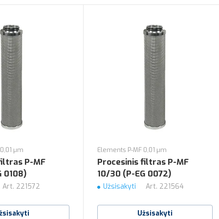
 0,01 µm
Elements P-MF 0,01 µm
filtras P-MF
Procesinis filtras P-MF
G 0108)
10/30 (P-EG 0072)
Art.
221572
Užsisakyti
Art.
221564
žsisakyti
Užsisakyti