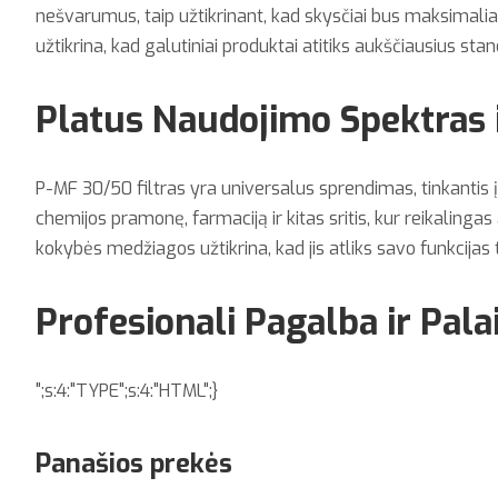
nešvarumus, taip užtikrinant, kad skysčiai bus maksimalia
užtikrina, kad galutiniai produktai atitiks aukščiausius sta
Platus Naudojimo Spektras 
P-MF 30/50 filtras yra universalus sprendimas, tinkantis
chemijos pramonę, farmaciją ir kitas sritis, kur reikaling
kokybės medžiagos užtikrina, kad jis atliks savo funkcijas
Profesionali Pagalba ir Pal
";s:4:"TYPE";s:4:"HTML";}
Panašios prekės