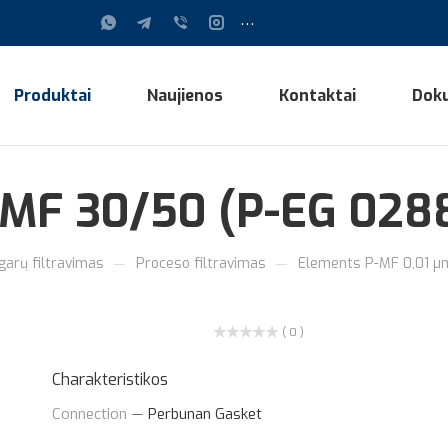
...
Produktai
Naujienos
Kontaktai
Dok
P-MF 30/50 (P-EG 028
—
—
 garų filtravimas
Proceso filtravimas
Elements P-MF 0,01 µ
( 0 )
Charakteristikos
Connection
—
Perbunan Gasket