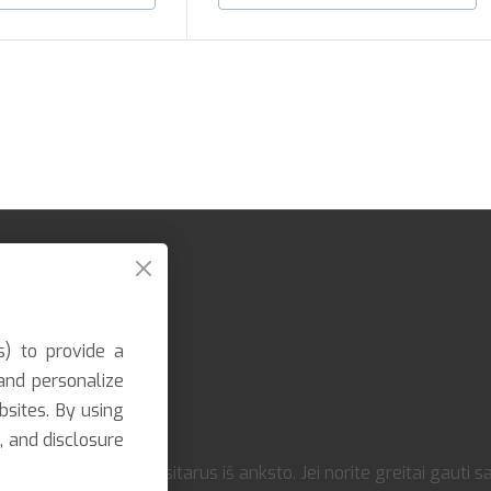
s) to provide a
and personalize
bsites. By using
, and disclosure
imo galimybė susitarus iš anksto. Jei norite greitai gauti sav