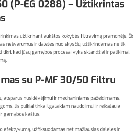
50 (P-EG 0288) – Užtikrintas
as
irinkimas užtikrinant aukštos kokybės filtravimą pramonėje. Ši
airias nešvarumus ir daleles nuo skysčių, užtikrindamas ne tik
i tikri, kad jūsų gamybos procesai vyks sklandžiai ir patikimai,
umą.
umas su P-MF 30/50 Filtru
ūtų atsparus nusidėvėjimui ir mechaniniams pažeidimams,
oms. Jis puikiai tinka ilgalaikiam naudojimui ir reikalauja
 ir gamybos kaštus.
vimo efektyvumą, užfiksuodamas net mažiausias daleles ir