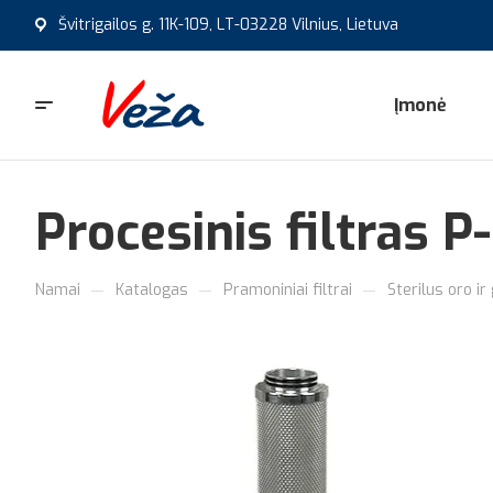
Švitrigailos g. 11K-109, LT-03228 Vilnius, Lietuva
Įmonė
Procesinis filtras 
—
—
—
Namai
Katalogas
Pramoniniai filtrai
Sterilus oro ir