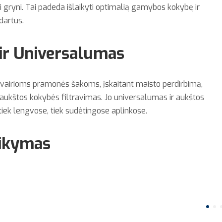
i gryni. Tai padeda išlaikyti optimalią gamybos kokybę ir
ndartus.
ir Universalumas
 įvairioms pramonės šakoms, įskaitant maisto perdirbimą,
as aukštos kokybės filtravimas. Jo universalumas ir aukštos
 tiek lengvose, tiek sudėtingose aplinkose.
aikymas