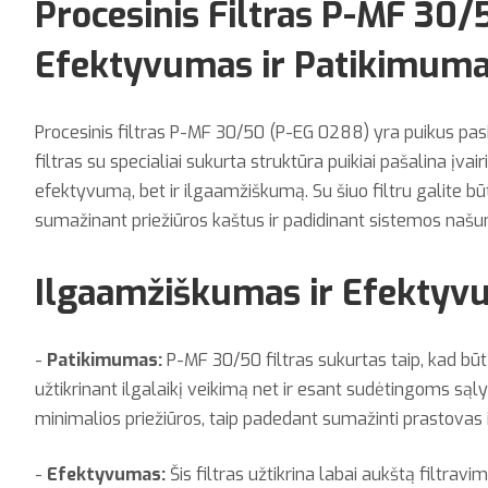
Procesinis Filtras P-MF 30/
Efektyvumas ir Patikimum
Procesinis filtras P-MF 30/50 (P-EG 0288) yra puikus pas
filtras su specialiai sukurta struktūra puikiai pašalina įv
efektyvumą, bet ir ilgaamžiškumą. Su šiuo filtru galite būt
sumažinant priežiūros kaštus ir padidinant sistemos naš
Ilgaamžiškumas ir Efektyv
-
Patikimumas:
P-MF 30/50 filtras sukurtas taip, kad b
užtikrinant ilgalaikį veikimą net ir esant sudėtingoms sąlyg
minimalios priežiūros, taip padedant sumažinti prastovas
-
Efektyvumas:
Šis filtras užtikrina labai aukštą filtra