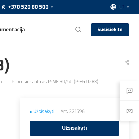
+370 520 80 500
LT
umentacija
Susisiekite
8)
—
m
Procesinis filtras P-MF 30/50 (P-EG 0288)
Užsisakyti
Art.
221596
Užsisakyti