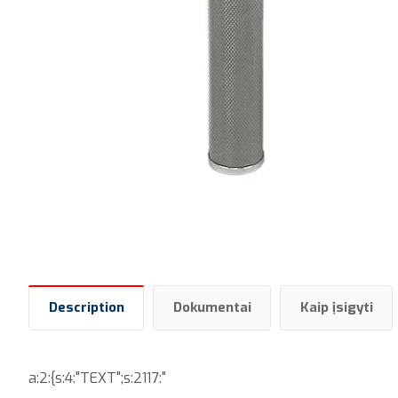
Description
Dokumentai
Kaip įsigyti
a:2:{s:4:"TEXT";s:2117:"