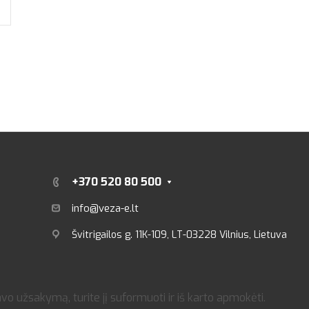
+370 520 80 500
info@veza-e.lt
Švitrigailos g. 11K-109, LT-03228 Vilnius, Lietuva
o užsakymą, turite jį suformuoti ir iš karto apmokėti.