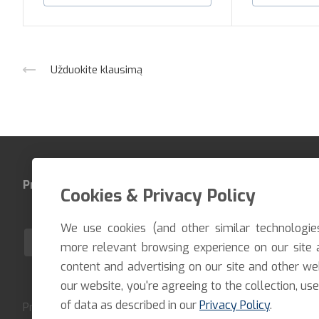
Užduokite klausimą
Produktai
Įmonė
Kontaktai
Cookies & Privacy Policy
We use cookies (and other similar technologie
LT
more relevant browsing experience on our site 
content and advertising on our site and other we
our website, you're agreeing to the collection, use
of data as described in our
Privacy Policy
.
Pristatome prekes per trumpiausią įmanomą terminą. Atsiėm