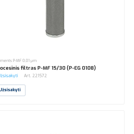
ements P-MF 0,01 µm
ocesinis filtras P-MF 15/30 (P-EG 0108)
žsisakyti
Art.
221572
Užsisakyti