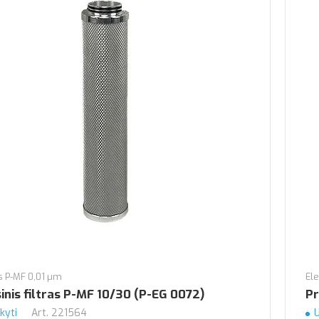
 P-MF 0,01 µm
El
inis filtras P-MF 10/30 (P-EG 0072)
Pr
kyti
Art.
221564
U