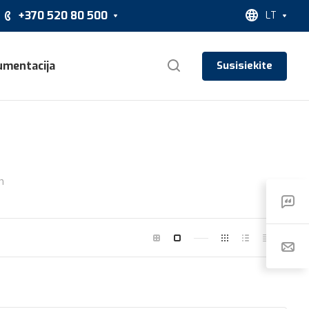
+370 520 80 500
LT
umentacija
Susisiekite
m