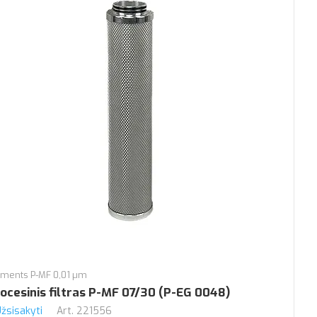
ements P-MF 0,01 µm
ocesinis filtras P-MF 07/30 (P-EG 0048)
žsisakyti
Art.
221556