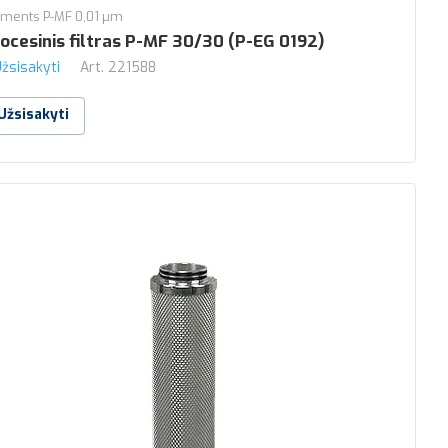
ements P-MF 0,01 µm
ocesinis filtras P-MF 30/30 (P-EG 0192)
žsisakyti
Art.
221588
Užsisakyti