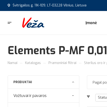
Švitrigailos g. 11K-109, LT-03228 Vilnius, Lietuva
Įmonė
Elements P-MF 0,0
—
—
—
Namai
Katalogas
Pramoniniai filtrai
Sterilus oro ir
PRODUKTAI
Pagal po
Vožtuvai ir pavaros
Stat