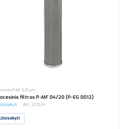
ements P-MF 0,01 µm
ocesinis filtras P-MF 04/20 (P-EG 0012)
žsisakyti
Art.
221524
Užsisakyti