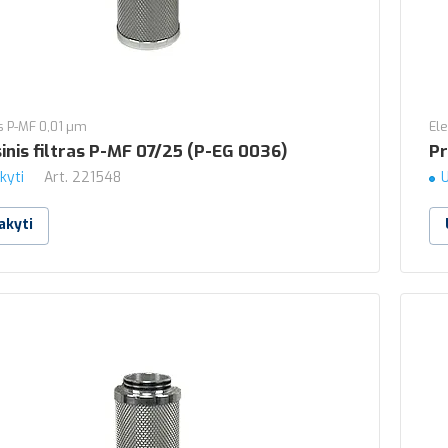
 P-MF 0,01 µm
El
inis filtras P-MF 07/25 (P-EG 0036)
Pr
kyti
Art.
221548
U
akyti