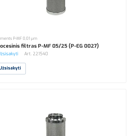
ements P-MF 0,01 µm
ocesinis filtras P-MF 05/25 (P-EG 0027)
žsisakyti
Art.
221540
Užsisakyti