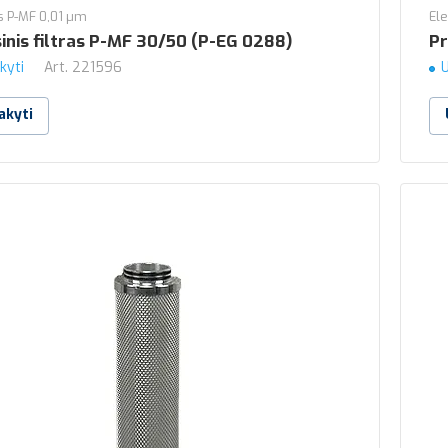
 P-MF 0,01 µm
El
inis filtras P-MF 30/50 (P-EG 0288)
Pr
kyti
Art.
221596
U
akyti