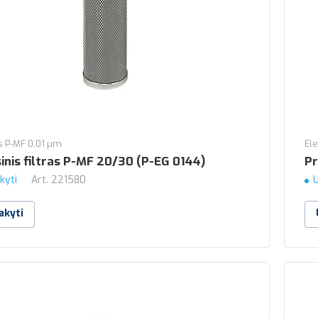
 P-MF 0,01 µm
El
inis filtras P-MF 20/30 (P-EG 0144)
Pr
kyti
Art.
221580
U
akyti