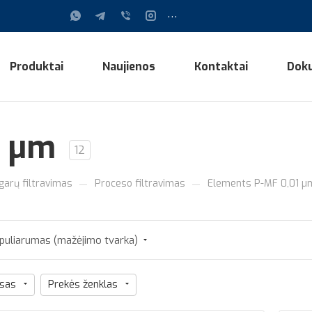
...
Produktai
Naujienos
Kontaktai
Dok
1 µm
12
—
—
 garų filtravimas
Proceso filtravimas
Elements P-MF 0,01 µ
puliarumas (mažėjimo tvarka)
usas
Prekės ženklas