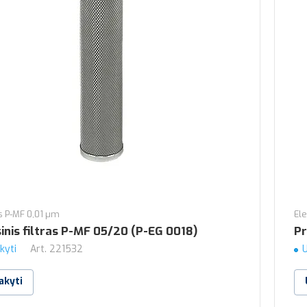
 P-MF 0,01 µm
El
inis filtras P-MF 05/20 (P-EG 0018)
Pr
kyti
Art.
221532
U
akyti