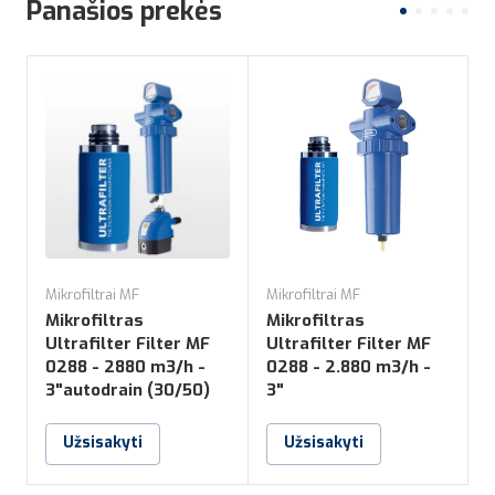
Panašios prekės
Mikrofiltrai MF
Mikrofiltrai MF
M
Mikrofiltras
Mikrofiltras
M
Ultrafilter Filter MF
Ultrafilter Filter MF
U
0288 - 2880 m3/h -
0288 - 2.880 m3/h -
0
3"autodrain (30/50)
3"
Užsisakyti
Užsisakyti