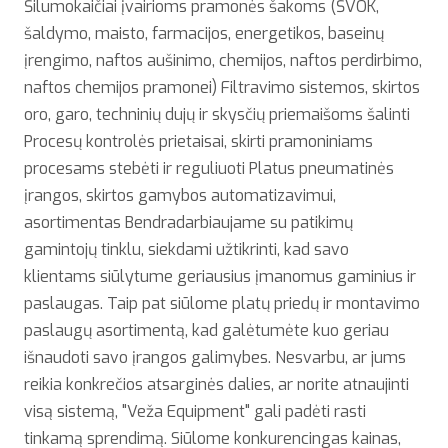
Šilumokaičiai įvairioms pramonės šakoms (ŠVOK,
šaldymo, maisto, farmacijos, energetikos, baseinų
įrengimo, naftos aušinimo, chemijos, naftos perdirbimo,
naftos chemijos pramonei) Filtravimo sistemos, skirtos
oro, garo, techninių dujų ir skysčių priemaišoms šalinti
Procesų kontrolės prietaisai, skirti pramoniniams
procesams stebėti ir reguliuoti Platus pneumatinės
įrangos, skirtos gamybos automatizavimui,
asortimentas Bendradarbiaujame su patikimų
gamintojų tinklu, siekdami užtikrinti, kad savo
klientams siūlytume geriausius įmanomus gaminius ir
paslaugas. Taip pat siūlome platų priedų ir montavimo
paslaugų asortimentą, kad galėtumėte kuo geriau
išnaudoti savo įrangos galimybes. Nesvarbu, ar jums
reikia konkrečios atsarginės dalies, ar norite atnaujinti
visą sistemą, "Veža Equipment" gali padėti rasti
tinkamą sprendimą. Siūlome konkurencingas kainas,