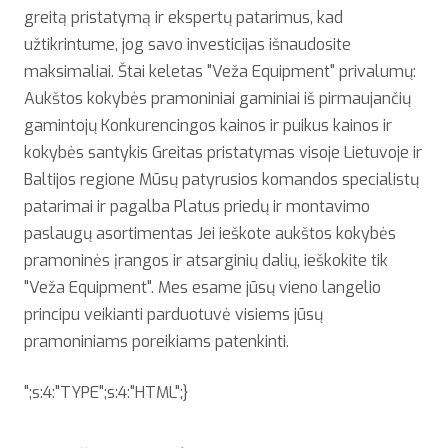
greitą pristatymą ir ekspertų patarimus, kad
užtikrintume, jog savo investicijas išnaudosite
maksimaliai. Štai keletas "Veža Equipment" privalumų:
Aukštos kokybės pramoniniai gaminiai iš pirmaujančių
gamintojų Konkurencingos kainos ir puikus kainos ir
kokybės santykis Greitas pristatymas visoje Lietuvoje ir
Baltijos regione Mūsų patyrusios komandos specialistų
patarimai ir pagalba Platus priedų ir montavimo
paslaugų asortimentas Jei ieškote aukštos kokybės
pramoninės įrangos ir atsarginių dalių, ieškokite tik
"Veža Equipment". Mes esame jūsų vieno langelio
principu veikianti parduotuvė visiems jūsų
pramoniniams poreikiams patenkinti.
";s:4:"TYPE";s:4:"HTML";}