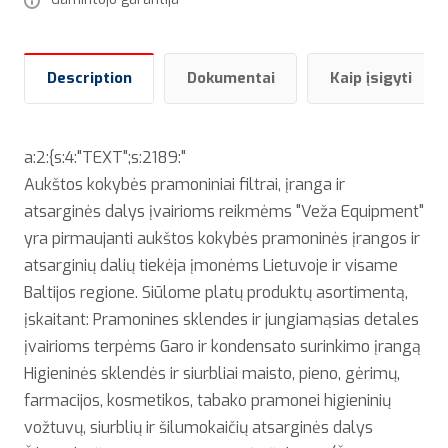
Description
Dokumentai
Kaip įsigyti
a:2:{s:4:"TEXT";s:2189:"
Aukštos kokybės pramoniniai filtrai, įranga ir
atsarginės dalys įvairioms reikmėms "Veža Equipment"
yra pirmaujanti aukštos kokybės pramoninės įrangos ir
atsarginių dalių tiekėja įmonėms Lietuvoje ir visame
Baltijos regione. Siūlome platų produktų asortimentą,
įskaitant: Pramonines sklendes ir jungiamąsias detales
įvairioms terpėms Garo ir kondensato surinkimo įrangą
Higieninės sklendės ir siurbliai maisto, pieno, gėrimų,
farmacijos, kosmetikos, tabako pramonei higieninių
vožtuvų, siurblių ir šilumokaičių atsarginės dalys